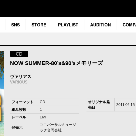
SNS
STORE
PLAYLIST
AUDITION
COMP
CD
NOW SUMMER-80’s&90’sメモリーズ
ヴァリアス
VARIOUS
フォーマット
CD
オリジナル発
2011.06.15
売日
組み枚数
1
レーベル
EMI
ユニバーサルミュージ
発売元
ック合同会社