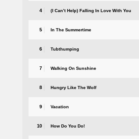
4
(I Can’t Help) Falling In Love With You
5
In The Summertime
6
Tubthumping
7
Walking On Sunshine
8
Hungry Like The Wolf
9
Vacation
10
How Do You Do!