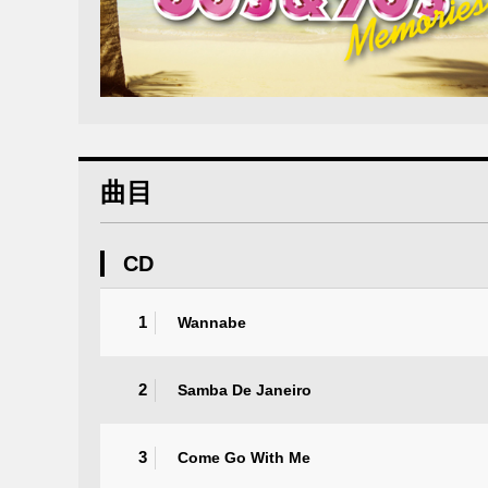
曲目
CD
1
Wannabe
2
Samba De Janeiro
3
Come Go With Me