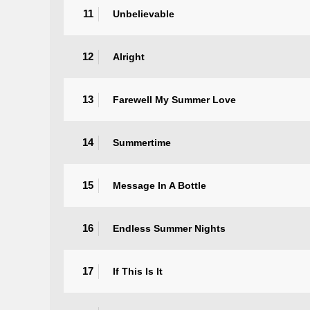
11
Unbelievable
12
Alright
13
Farewell My Summer Love
14
Summertime
15
Message In A Bottle
16
Endless Summer Nights
17
If This Is It