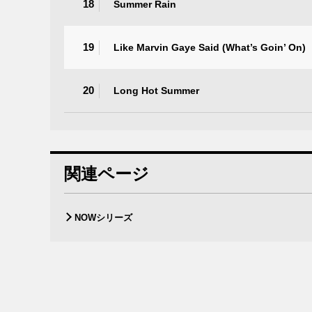
18
Summer Rain
19
Like Marvin Gaye Said (What’s Goin’ On)
20
Long Hot Summer
関連ページ
NOWシリーズ