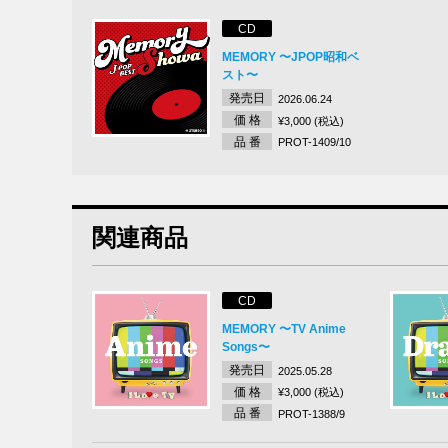
CD
MEMORY 〜JPOP昭和ベ
スト〜
発売日
2026.06.24
価 格
¥3,000 (税込)
品 番
PROT-1409/10
関連商品
CD
MEMORY 〜TV Anime
Songs〜
発売日
2025.05.28
価 格
¥3,000 (税込)
品 番
PROT-1388/9