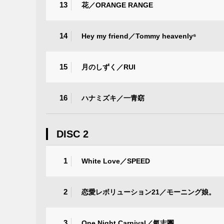
13
花／ORANGE RANGE
14
Hey my friend／Tommy heavenly⁶
15
月のしずく／RUI
16
ハナミズキ／一青窈
DISC 2
1
White Love／SPEED
2
恋愛レボリューション21／モーニング娘。
3
One Night Carnival／氣志團