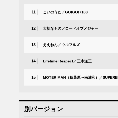
11
こいのうた／GO!GO!7188
12
大切なもの／ロードオブメジャー
13
ええねん／ウルフルズ
14
Lifetime Respect／三木道三
15
MOTER MAN（秋葉原〜南浦和）／SUPERBEL
別バージョン