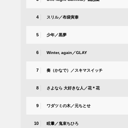
4
スリル／布袋寅泰
5
少年／黒夢
6
Winter, again／GLAY
7
奏（かなで）／スキマスイッチ
8
さよなら 大好きな人／花＊花
9
ワダツミの木／元ちとせ
10
眩暈／鬼束ちひろ