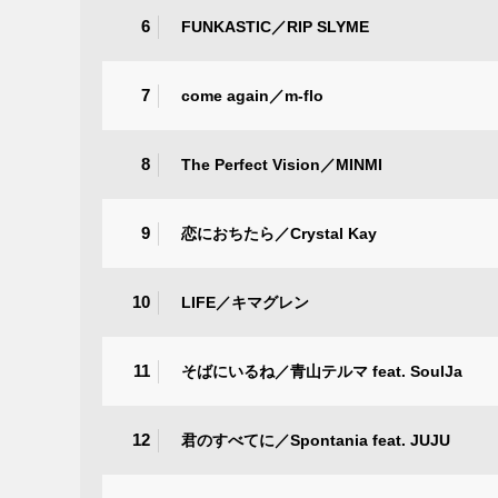
6
FUNKASTIC／RIP SLYME
7
come again／m-flo
8
The Perfect Vision／MINMI
9
恋におちたら／Crystal Kay
10
LIFE／キマグレン
11
そばにいるね／青山テルマ feat. SoulJa
12
君のすべてに／Spontania feat. JUJU