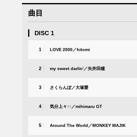
曲目
DISC 1
1
LOVE 2000／hitomi
2
my sweet darlin'／矢井田瞳
3
さくらんぼ／大塚愛
4
気分上々↑↑／mihimaru GT
5
Around The World／MONKEY MAJIK