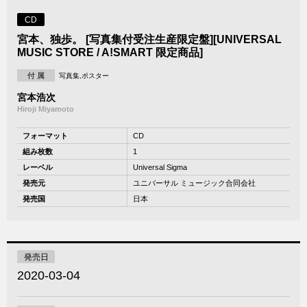
CD
宮本、独歩。 [写真集付受注生産限定盤][UNIVERSAL
MUSIC STORE / A!SMART 限定商品]
付 属
写真集,ポスター
宮本浩次
Hiroji Miyamoto
フォーマット
CD
組み枚数
1
レーベル
Universal Sigma
発売元
ユニバーサル ミュージック合同会社
発売国
日本
発売日
2020-03-04