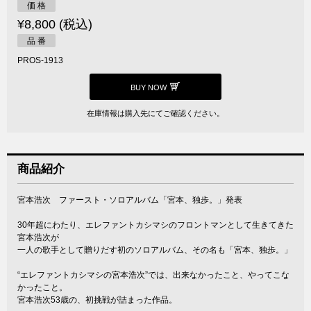
価 格
¥8,800 (税込)
品 番
PROS-1913
BUY NOW
在庫情報は購入先にてご確認ください。
商品紹介
宮本浩次 ファースト・ソロアルバム「宮本、独歩。」発表
30年超にわたり、エレファントカシマシのフロントマンとして生きてきた
宮本浩次が
一人の歌手として贈りだす初のソロアルバム、その名も「宮本、独歩。」
“エレファントカシマシの宮本浩次”では、出来なかったこと、やってこな
かったこと。
宮本浩次53歳の、初挑戦が詰まった作品。