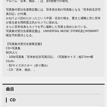
アルバム「宮本、独歩。」は、全4形態での発売。
写真集付受注生産限定盤には、宮本浩次初の写真集となる『宮本的北京写
真日記』が付属。
かねてより訪れたかったという中国・北京の地を、驚きと感慨と共に宮本
が巡る姿を岡田貴之氏がカメラに収める。
さらに宮本自身もカメラを手に撮影した写真も収められている。
写真集付受注生産限定盤は、UNIVERSAL MUSIC STORE及びA!SMART
限定予約受付となる。
【写真集付受注生産限定盤】
CD+写真集
BOX入り
・100p写真集「宮本的北京写真日記」（写真集サイズ：縦27cm×横
21cm）
・B2サイズポスター（折り畳み）
・CD「宮本、独歩。」
曲目
CD