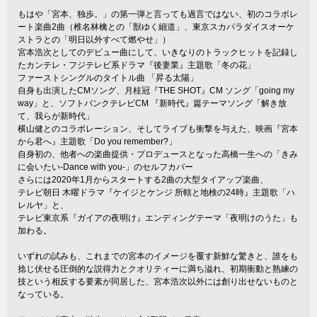
もはや「宮本、独歩。」の第一弾と言っても過言ではない、初のコラボレ
ート楽曲2曲（椎名林檎との「獣ゆく細道」、東京スカパラダイスオーケ
ストラとの「明日以外すべて燃やせ」）
宮本浩次としてのデビュー曲にして、いきなりのトラックヒットを記録し
たカンテレ・フジテレビ系ドラマ『後妻業』主題歌「冬の花」
ファーストシングルのタイトル曲 「昇る太陽」
自身も出演したCMソング、月桂冠『THE SHOT』CM ソング「going my
way」と、ソフトバンクテレビCM 『新時代』篇テーマソング「解き放
て、我らが新時代」
横山健とのコラボレーション、そしてライブも衝撃を与えた、映画『宮本
から君へ』主題歌「Do you remember?」
自身初の、他者への楽曲提供・プロデュースとなった高橋一生への「きみ
に会いたい-Dance with you-」のセルフカバー
さらには2020年1月からスタートする2曲の大型タイアップ楽曲、
テレビ朝日 木曜ドラマ『ケイジとケンジ 所轄と地検の24時』主題歌「ハ
レルヤ」と、
テレビ東京系『ガイアの夜明け』エンディングテーマ「夜明けのうた」も
加わる。
いずれの試みも、これまでの宮本のイメージを覆す新鮮な驚きと、誰をも
捻じ伏せる圧倒的な説得力とクオリティーに満ち溢れ、初期衝動と熟練の
技という相反する要素が同居した、宮本浩次以外には創り出せないものと
なっている。