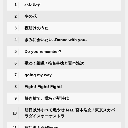
ハレルヤ
1
冬の花
2
夜明けのうた
3
きみに会いたい -Dance with you-
4
Do you remember?
5
獣ゆく細道 / 椎名林檎と宮本浩次
6
going my way
7
Fight! Fight! Fight!
8
解き放て、我らが新時代
9
明日以外すべて燃やせ feat. 宮本浩次 / 東京スカパ
10
ラダイスオーケストラ
旅に出ようぜbaby
11