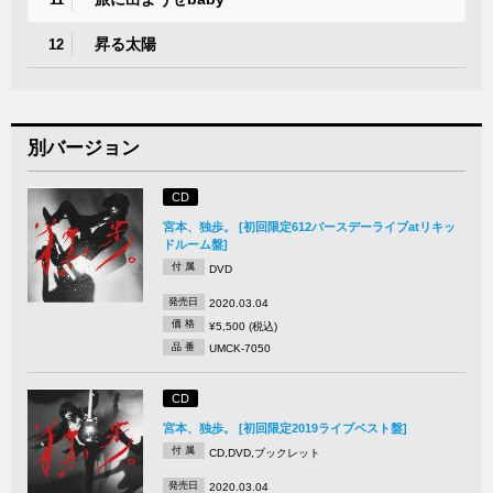
昇る太陽
12
別バージョン
CD
宮本、独歩。 [初回限定612バースデーライブatリキッ
ドルーム盤]
付 属
DVD
発売日
2020.03.04
価 格
¥5,500 (税込)
品 番
UMCK-7050
CD
宮本、独歩。 [初回限定2019ライブベスト盤]
付 属
CD,DVD,ブックレット
発売日
2020.03.04