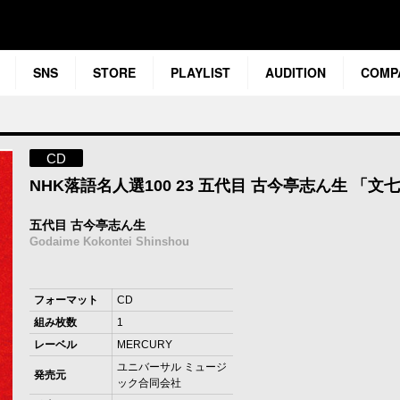
SNS
STORE
PLAYLIST
AUDITION
COMP
CD
NHK落語名人選100 23 五代目 古今亭志ん生 「文
五代目 古今亭志ん生
Godaime Kokontei Shinshou
フォーマット
CD
組み枚数
1
レーベル
MERCURY
ユニバーサル ミュージ
発売元
ック合同会社