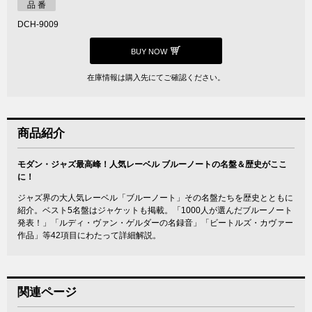
品 番
DCH-9009
BUY NOW
在庫情報は購入先にてご確認ください。
商品紹介
モダン・ジャズ最高峰！人気レーベル ブルーノートの名盤＆歴史がここ
に！
ジャズ界の大人気レーベル「ブルーノート」その名盤たちを歴史とともに
紹介。ベスト5名盤はジャケットも掲載。「1000人が選んだブルーノート
発表！」「ルディ・ヴァン・ゲルダーの名録音」「ビートルズ・カヴァー
作品」等42項目にわたって詳細解説。
関連ページ