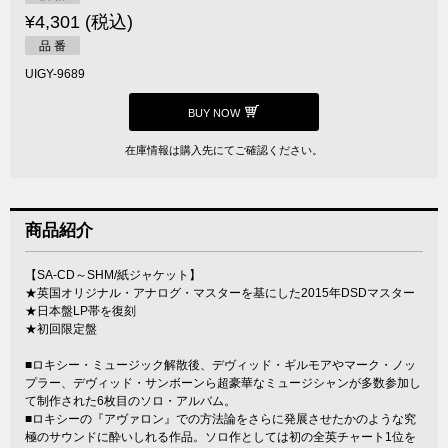
¥4,301 (税込)
品 番
UIGY-9689
BUY NOW
在庫情報は購入先にてご確認ください。
商品紹介
【SA-CD～SHM/紙ジャケット】
★英国オリジナル・アナログ・マスターを基にした2015年DSDマスター
★日本盤LP帯を復刻
★初回限定盤
■ロキシー・ミュージック解散後、デヴィッド・ギルモアやマーク・ノッ
プラー、デヴィッド・サンボーンら超豪華なミュージシャンが多数参加し
て制作された6枚目のソロ・アルバム。
■ロキシーの『アヴァロン』での方法論をさらに発展させたかのような究
極のサウンドに酔いしれる作品。ソロ作としては初の全英チャート1位を