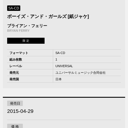
SA-CD
ボーイズ・アンド・ガールズ [紙ジャケ]
ブライアン・フェリー
BRYAN FERRY
限 定
フォーマット
SA-CD
組み枚数
1
レーベル
UNIVERSAL
発売元
ユニバーサルミュージック合同会社
発売国
日本
発売日
2015-04-29
価 格