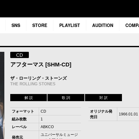
SNS
STORE
PLAYLIST
AUDITION
COMP
CD
アフターマス [SHM-CD]
ザ・ローリング・ストーンズ
THE ROLLING STONES
解 説
歌 詞
対 訳
フォーマット
CD
オリジナル発
1966.01.01
売日
組み枚数
1
レーベル
ABKCO
ユニバーサルミュージ
発売元