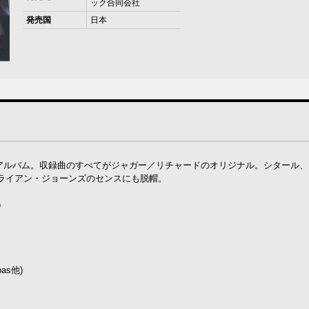
ック合同会社
発売国
日本
・アルバム。収録曲のすべてがジャガー／リチャードのオリジナル。シタール
ライアン・ジョーンズのセンスにも脱帽。
）
bas他)