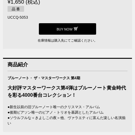
¥1,650 (税込)
品 番
UCCQ-5053
BUY NOW
在庫情報は購入先にてご確認ください。
商品紹介
ブルーノート・ ザ・マスターワークス 第4期
大好評マスターワークス第4弾はブルーノート黄金時代
を彩る4000番台コレクション！
●新生以前の旧ブルーノート唯一のクリスマス・アルバム
●後期ピアソン唯一のピアノ・トリオを基調としたアルバム
●ソウルフルな＜きよしこの夜＞他、ヴァラエティに富んだ楽しい名演揃
い