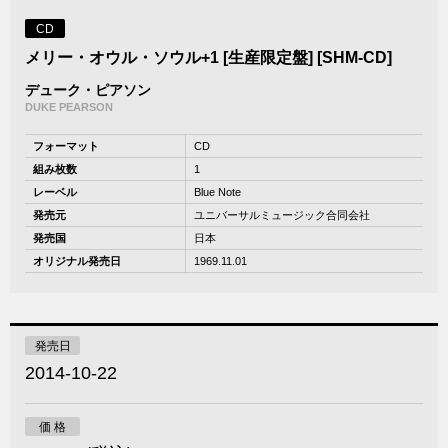
CD
メリー・オウル・ソウル+1 [生産限定盤] [SHM-CD]
デューク・ピアソン
DUKE PEARSON
フォーマット
CD
組み枚数
1
レーベル
Blue Note
発売元
ユニバーサルミュージック合同会社
発売国
日本
オリジナル発売日
1969.11.01
発売日
2014-10-22
価 格