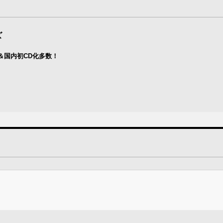
ズ
＆国内初CD化多数！