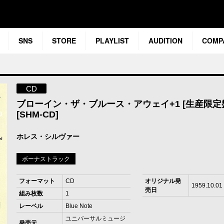
SNS
STORE
PLAYLIST
AUDITION
COMP
CD
ブローイン・ザ・ブルース・アウェイ+1 [生産限定
[SHM-CD]
ホレス・シルヴァー
ボーナストラック
フォーマット
CD
オリジナル発
1959.10.01
売日
組み枚数
1
レーベル
Blue Note
ユニバーサルミュージ
発売元