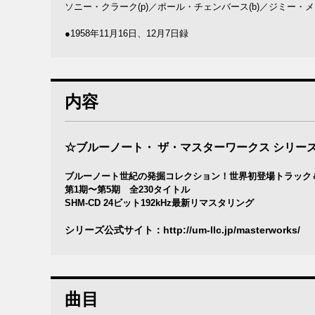
ソニー・クラーク(p)／ポール・チェンバース(b)／ジミー・メリ
●1958年11月16日、12月7日録
内容
☆ブルーノート・ ザ・マスターワークス シリー
ブルーノート世紀の発掘コレクション！世界初登場トラック
第1期〜第5期 全230タイトル
SHM-CD 24ビット192kHz最新リマスタリング
シリーズ公式サイト：
http://um-llc.jp/masterworks/
曲目