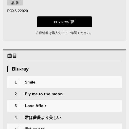
品 番
POXS-22020
BUY NOW
在庫情報は購入先にてご確認ください。
曲目
Blu-ray
Smile
1
Fly me to the moon
2
Love Affair
3
君は薔薇より美しい
4