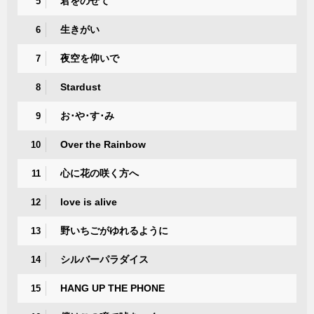
君をのせて
5
生きがい
6
夜空を仰いで
7
Stardust
8
お･や･す･み
9
Over the Rainbow
10
心に花の咲く方へ
11
love is alive
12
野いちごがゆれるように
13
シルバーパラダイス
14
HANG UP THE PHONE
15