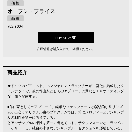
価 格
オープン・プライス
品 番
752-8004
BUY NOW
在庫情報は購入先にてご確認ください。
商品紹介
★ドイツのピアニスト、ベンジャミン・ラックナーが、新たに結成したク
インテットで、彼の作曲家としてのアプローチの異なるエキサイティング
な一面を披露する。
■作曲家としてのアプローチ。繊細なファンファーレと瞑想的なリリシズ
ムが出会うオリジナル曲のプログラムでは、常にメロディーとアンサンブ
ルの相性を第一に考えている。
とアンサンブルの相性を第一に考えている。サクソフォーンとトランペッ
トがリードし、独自の小さなアンサンブル・セクションを形成している。