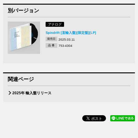
別バージョン
アナログ
Spindrift [直輸入盤][限定盤][LP]
発売日
2025.03.11
品 番
753-4304
関連ページ
2025年 輸入盤リリース