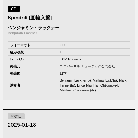
CD
Spindrift [直輸入盤]
ベンジャミン・ラックナー
Benjamin Lackner
フォーマット
CD
組み枚数
1
レーベル
ECM Records
発売元
ユニバーサル ミュージック合同会社
発売国
日本
Benjamin Lackner(p), Mathias Eick(tp), Mark
演奏者
Turner(tp), Linda May Han Oh(double-b),
Matthieu Chazarenc(ds)
発売日
2025-01-18