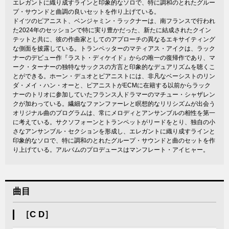
エレガントに織り成すラインと印象的なソロで、特に調和のとれたグルー
プ・サウンドと曲調の良いセットを作り上げている。
ドイツのピアニスト、ベンジャミン・ラックナーは、南フランスで行われ
た2024年のセッションで特に実り豊かだった、新たに結成されたクイン
テットと共に、彼の作曲家としてのアプローチの異なるエキサイティング
な側面を披露している。トランペッターのマティアス・アイクは、ラック
ナーのデビュー作『ラスト・ディケイド』からの唯一の復帰作であり、マ
ーク・ターナーの独特なサックスの方言と印象的なデュアリズムを聴くこ
とができる。ホーン・デュオとピアニストには、非凡なベーシストのリン
ダ・メイ・ハン・オーと、ピアニストがECMに在籍する以前からラック
ナーのトリオに参加していたフランス人ドラマーのマチュー・シャザレン
クが加わっている。繊細なファンファーレと瞑想的なリリシズムが出会う
オリジナル曲のプログラムは、常にメロディとアンサンブルの相性を第一
に考えている。サクソフォーンとトランペットがリードをとり、独自の小
さなアンサンブル・セクションを形成し、エレガントに織り成すラインと
印象的なソロで、特に調和のとれたグループ・サウンドと曲のセットを作
り上げている。アルバムのプロデュースはマンフレート・アイヒャー。
曲目
［C D］