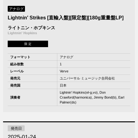
アナログ
Lightnin' Strikes [直輸入盤][限定盤][180g重量盤LP]
ライトニン・ホプキンス
Lightnin' Hopkins
限 定
フォーマット
アナログ
組み枚数
1
レーベル
Verve
発売元
ユニバーサル ミュージック合同会社
発売国
日本
Lightnin' Hopkins(el-g,vo), Don
演奏者
Crawford(harmonica), Jimmy Bond(b), Earl
Palmer(ds)
発売日
2025-01-24