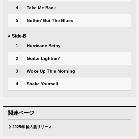
Take Me Back
4
Nothin' But The Blues
5
● Side-B
Hurricane Betsy
1
Guitar Lightnin'
2
Woke Up This Morning
3
Shake Yourself
4
関連ページ
2025年 輸入盤リリース