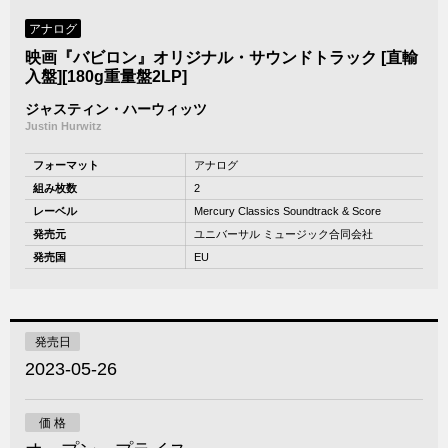
アナログ
映画『バビロン』オリジナル・サウンドトラック [直輸
入盤][180g重量盤2LP]
ジャスティン・ハーウィッツ
Justin Hurwitz
フォーマット
アナログ
組み枚数
2
レーベル
Mercury Classics Soundtrack & Score
発売元
ユニバーサル ミュージック合同会社
発売国
EU
発売日
2023-05-26
価 格