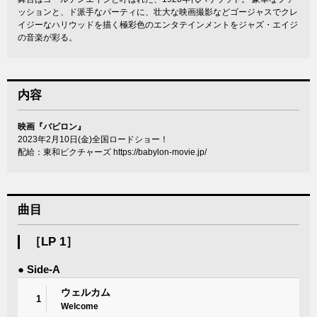
ッションと、ド派手なパーティに、壮大な映画撮影などゴージャスでクレ
イジーなハリウッドを描く極彩色のエンタテインメントをジャズ・エイジ
の音楽が彩る。
内容
映画『バビロン』
2023年2月10日(金)全国ロードショー！
配給：東和ピクチャーズ
https://babylon-movie.jp/
曲目
［LP 1］
● Side-A
ウェルカム
1
Welcome