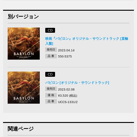
別バージョン
CD
映画『バビロン』オリジナル・サウンドトラック [直輸
入盤]
発売日
2023.04.14
品 番
550-5375
CD
バビロン [オリジナル・サウンドトラック]
発売日
2023.02.08
価 格
¥3,520 (税込)
品 番
UCCS-1331/2
関連ページ