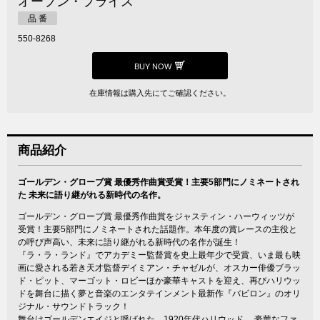
オープン・プライス
品 番
550-8268
BUY NOW
在庫情報は購入先にてご確認ください。
商品紹介
ゴールデン・グローブ賞 最優秀作曲賞受賞！主要5部門にノミネートされ
た 未来に語り継がれる新時代の名作。
ゴールデン・グローブ賞 最優秀作曲賞をジャスティン・ハーウィッツが
受賞！主要5部門にノミネートされた話題作。本年度の賞レースの主役と
の呼び声高い、未来に語り継がれる新時代の名作が誕生！
『ラ・ラ・ランド』でアカデミー監督賞を史上最年少で受賞、いま最も映
画に愛される若き天才監督デイミアン・チャゼルが、オスカー俳優ブラッ
ド・ピット、マーゴット・ロビーほか豪華キャストを迎え、再びハリウッ
ドを舞台に描く夢と音楽のエンタテインメント最新作『バビロン』のオリ
ジナル・サウンドトラック！
舞台はゴールデンエイジと呼ばれた、1920年代ハリウッド。 豪華なファ