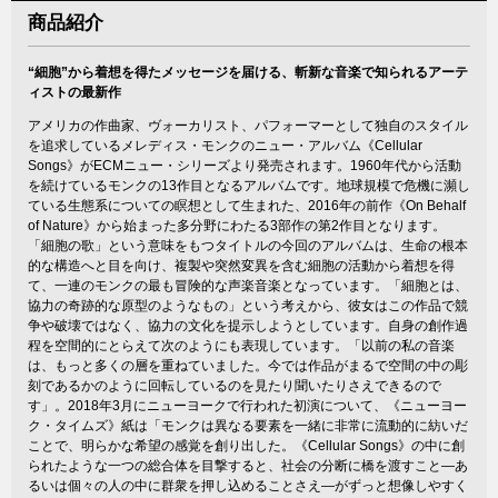
商品紹介
“細胞”から着想を得たメッセージを届ける、斬新な音楽で知られるアーテ
ィストの最新作
アメリカの作曲家、ヴォーカリスト、パフォーマーとして独自のスタイル
を追求しているメレディス・モンクのニュー・アルバム《Cellular
Songs》がECMニュー・シリーズより発売されます。1960年代から活動
を続けているモンクの13作目となるアルバムです。地球規模で危機に瀕し
ている生態系についての瞑想として生まれた、2016年の前作《On Behalf
of Nature》から始まった多分野にわたる3部作の第2作目となります。
「細胞の歌」という意味をもつタイトルの今回のアルバムは、生命の根本
的な構造へと目を向け、複製や突然変異を含む細胞の活動から着想を得
て、一連のモンクの最も冒険的な声楽音楽となっています。「細胞とは、
協力の奇跡的な原型のようなもの」という考えから、彼女はこの作品で競
争や破壊ではなく、協力の文化を提示しようとしています。自身の創作過
程を空間的にとらえて次のようにも表現しています。「以前の私の音楽
は、もっと多くの層を重ねていました。今では作品がまるで空間の中の彫
刻であるかのように回転しているのを見たり聞いたりさえできるので
す」。2018年3月にニューヨークで行われた初演について、《ニューヨー
ク・タイムズ》紙は「モンクは異なる要素を一緒に非常に流動的に紡いだ
ことで、明らかな希望の感覚を創り出した。《Cellular Songs》の中に創
られたような一つの総合体を目撃すると、社会の分断に橋を渡すこと―あ
るいは個々の人の中に群衆を押し込めることさえ―がずっと想像しやすく