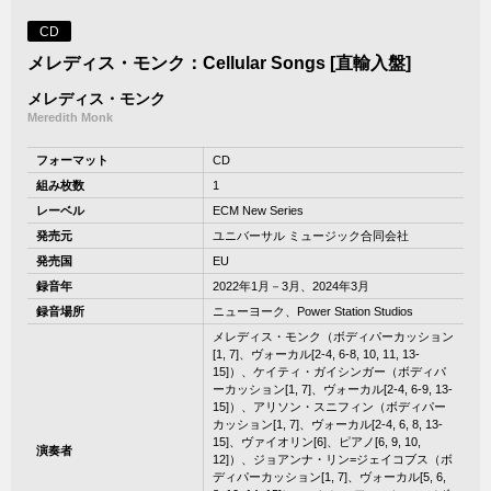
CD
メレディス・モンク：Cellular Songs [直輸入盤]
メレディス・モンク
Meredith Monk
フォーマット
CD
組み枚数
1
レーベル
ECM New Series
発売元
ユニバーサル ミュージック合同会社
発売国
EU
録音年
2022年1月－3月、2024年3月
録音場所
ニューヨーク、Power Station Studios
メレディス・モンク（ボディパーカッション
[1, 7]、ヴォーカル[2-4, 6-8, 10, 11, 13-
15]）、ケイティ・ガイシンガー（ボディパ
ーカッション[1, 7]、ヴォーカル[2-4, 6-9, 13-
15]）、アリソン・スニフィン（ボディパー
カッション[1, 7]、ヴォーカル[2-4, 6, 8, 13-
15]、ヴァイオリン[6]、ピアノ[6, 9, 10,
演奏者
12]）、ジョアンナ・リン=ジェイコブス（ボ
ディパーカッション[1, 7]、ヴォーカル[5, 6,