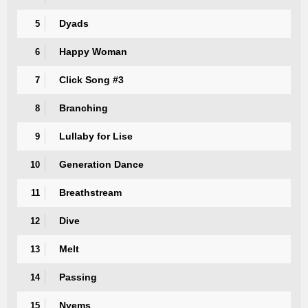
Dyads
5
Happy Woman
6
Click Song #3
7
Branching
8
Lullaby for Lise
9
Generation Dance
10
Breathstream
11
Dive
12
Melt
13
Passing
14
Nyems
15