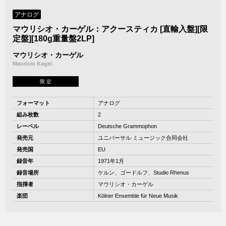
アナログ
マウリシオ・カーゲル：アクースティカ [直輸入盤][限
定盤][180g重量盤2LP]
マウリシオ・カーゲル
Mauricio Kagel
限 定
フォーマット
アナログ
組み枚数
2
レーベル
Deutsche Grammophon
発売元
ユニバーサル ミュージック合同会社
発売国
EU
録音年
1971年1月
録音場所
ケルン、ゴードルフ、Studio Rhenus
指揮者
マウリシオ・カーゲル
楽団
Kölner Ensemble für Neue Musik