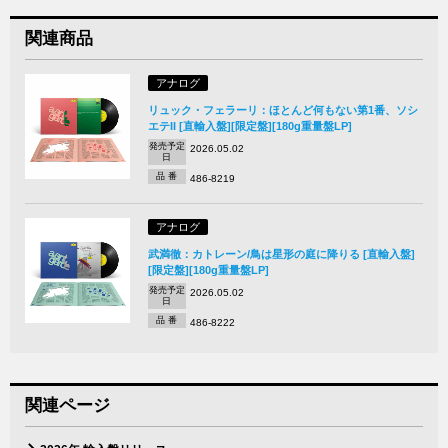
関連商品
アナログ
リュック・フェラーリ：ほとんど何もない第1番、ソシ
エテII [直輸入盤][限定盤][180g重量盤LP]
発売予定
2026.05.02
日
品 番
486-8219
アナログ
武満徹：カトレーン/鳥は星形の庭に降りる [直輸入盤]
[限定盤][180g重量盤LP]
発売予定
2026.05.02
日
品 番
486-8222
関連ページ