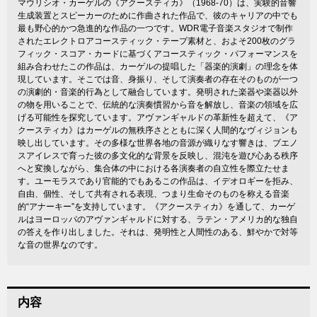
マウリシオ・カーゲルの《アクースティカ》（1968-70）は、実験的音響
生成装置とスピーカーのために作曲された作品で、彼のキャリアの中でも
最も野心的かつ急進的な作品の一つです。WDR電子音楽スタジオで制作
されたエレクトロアコースティック・テープ素材と、およそ200枚のグラ
フィック・スコア・カードに基づくアコースティック・パフォーマンスを
組み合わせたこの作品は、カーゲルの提唱した「器楽的演劇」の理念を体
現しています。そこでは音、身振り、そして演奏者の存在そのものが一つ
の演劇的・音楽的行為として融合しています。発明された楽器や楽器以外
の物を用いることで、伝統的な演奏慣習から音を解放し、音楽の領域を広
げる可能性を探究しています。アヴァンギャルドの革新性を超えて、《ア
クースティカ》はカーゲルの無秩序さとともに深く人間的なヴィジョンも
映し出しています。その多様な世界各地の音源が織りなす響きは、ブエノ
スアイレスで育った彼の多文化的な背景を反映し、混沌を遊び心ある秩序
へと変換しながら、集合体の中における各演奏者の自立性を際立たせま
す。ユーモラスであり官能的でもあるこの作品は、イデオロギーを拒み、
自由、個性、そして共有される表現、つまり生命そのものを称える音楽
的“アナーキー”を支持しています。《アクースティカ》を通して、カーゲ
ルはヨーロッパのアヴァンギャルドに対する、ラテン・アメリカ的な独自
の答えを作り出しました。それは、発明性と人間性のある、鮮やかで対等
な音の世界なのです。
内容