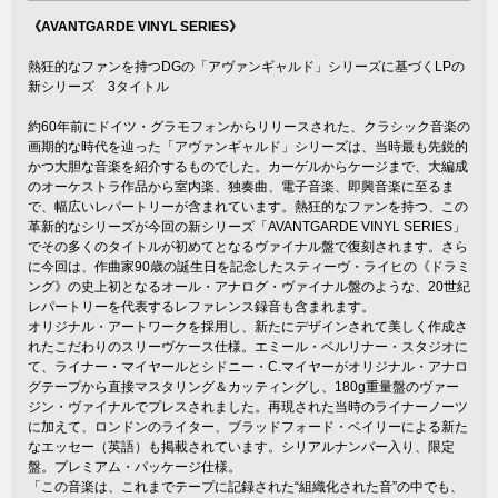
《AVANTGARDE VINYL SERIES》
熱狂的なファンを持つDGの「アヴァンギャルド」シリーズに基づくLPの
新シリーズ 3タイトル
約60年前にドイツ・グラモフォンからリリースされた、クラシック音楽の
画期的な時代を辿った「アヴァンギャルド」シリーズは、当時最も先鋭的
かつ大胆な音楽を紹介するものでした。カーゲルからケージまで、大編成
のオーケストラ作品から室内楽、独奏曲、電子音楽、即興音楽に至るま
で、幅広いレパートリーが含まれています。熱狂的なファンを持つ、この
革新的なシリーズが今回の新シリーズ「AVANTGARDE VINYL SERIES」
でその多くのタイトルが初めてとなるヴァイナル盤で復刻されます。さら
に今回は、作曲家90歳の誕生日を記念したスティーヴ・ライヒの《ドラミ
ング》の史上初となるオール・アナログ・ヴァイナル盤のような、20世紀
レパートリーを代表するレファレンス録音も含まれます。
オリジナル・アートワークを採用し、新たにデザインされて美しく作成さ
れたこだわりのスリーヴケース仕様。エミール・ベルリナー・スタジオに
て、ライナー・マイヤールとシドニー・C.マイヤーがオリジナル・アナロ
グテープから直接マスタリング＆カッティングし、180g重量盤のヴァー
ジン・ヴァイナルでプレスされました。再現された当時のライナーノーツ
に加えて、ロンドンのライター、ブラッドフォード・ベイリーによる新た
なエッセー（英語）も掲載されています。シリアルナンバー入り、限定
盤。プレミアム・パッケージ仕様。
「この音楽は、これまでテープに記録された“組織化された音”の中でも、