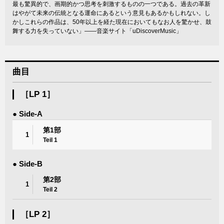
最も驚異的で、画期的かつ思考を刺激するものの一つである。過去の革新
はやがて未来の伝統となる運命にあるという意見もあるかもしれない。し
かしこれらの作品は、50年以上を経た現在においてもなお人を驚かせ、鼓
舞する力を失っていない」――音楽サイト「uDiscoverMusic」
曲目
［LP 1］
● Side-A
第1部
1
Teil 1
● Side-B
第2部
1
Teil 2
［LP 2］