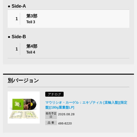
● Side-A
第3部
1
Teil 3
● Side-B
第4部
1
Teil 4
別バージョン
アナログ
マウリシオ・カーゲル：エキゾティカ [直輸入盤][限定
盤][180g重量盤LP]
発売予定
2026.08.28
日
品 番
486-8220