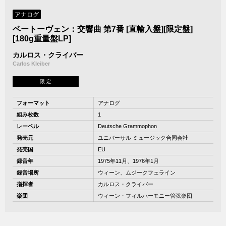
アナログ
ベートーヴェン：交響曲 第7番 [直輸入盤][限定盤]
[180g重量盤LP]
カルロス・クライバー
Carlos Kleiber
限 定
フォーマット
アナログ
組み枚数
1
レーベル
Deutsche Grammophon
発売元
ユニバーサル ミュージック合同会社
発売国
EU
録音年
1975年11月、1976年1月
録音場所
ウィーン、ムジークフェライン
指揮者
カルロス・クライバー
楽団
ウィーン・フィルハーモニー管弦楽団