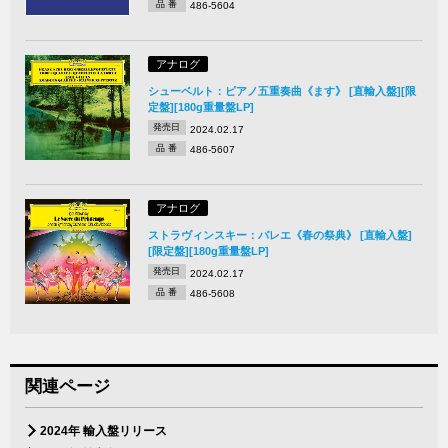
品 番
486-5604
アナログ
シューベルト：ピアノ五重奏曲《ます》 [直輸入盤][限
定盤][180g重量盤LP]
発売日
2024.02.17
品 番
486-5607
アナログ
ストラヴィンスキー：バレエ《春の祭典》 [直輸入盤]
[限定盤][180g重量盤LP]
発売日
2024.02.17
品 番
486-5608
関連ページ
2024年 輸入盤リリース