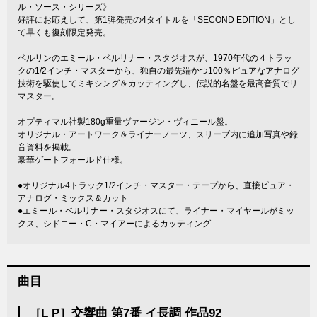
ル・ソース・シリーズ》
好評にお応えして、第1弾発売の4タイトルを「SECOND EDITION」とし
て早くも復刻限定発売。
ベルリンのエミール・ベルリナー・スタジオスが、1970年代の４トラッ
クの1/2インチ・マスターから、独自の最先端かつ100％ピュアなアナログ
技術を駆使してミキシング＆カッティングし、伝説的名盤を最高音質でリ
マスター。
オプティマル社製180g重量ヴァージン・ヴィニール盤。
オリジナル・アートワーク＆ライナーノーツ、スリーブ内に追加写真や録
音資料を掲載。
豪華ゲートフォールド仕様。
●オリジナル4トラック1/2インチ・マスター・テープから、直接ピュア・
アナログ・ミックス＆カット
●エミール・ベルリナー・スタジオスにて、ライナー・マイヤールがミッ
クス、シドニー・C・マイアーによるカッティング
曲目
［L P］交響曲 第7番 イ長調 作品92