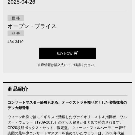
2025-04-26
価 格
オープン・プライス
品 番
484-3410
BUY NOW
在庫情報は購入先にてご確認ください。
商品紹介
コンサートマスター経験もある、オーケストラを知り尽くした名指揮者の
デッカ録音集
ウィーン出身で後にイギリスで活躍したヴァイオリニスト＆指揮者、ワル
ター・ウェラー（1939-2015）のデッカ録音がまとめて発売されます。
CD20枚組ボックス・セット。限定盤。ウィーン・フィルハーモニー管弦
楽団の最年少コンサートマスターを務めていたウェラーは、1960年代後