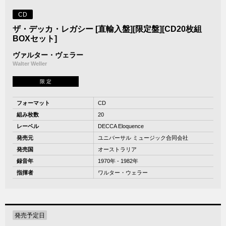
CD
ザ・デッカ・レガシー [直輸入盤][限定盤][CD20枚組
BOXセット]
ヴァルター・ヴェラー
Walter Weller
限 定
フォーマット
CD
組み枚数
20
レーベル
DECCA Eloquence
発売元
ユニバーサル ミュージック合同会社
発売国
オーストラリア
録音年
1970年 - 1982年
指揮者
ワルター・ウェラー
発売予定日