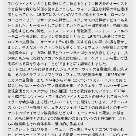
半にヴァイオリンの弓を指揮棒に持ち替えるとすぐに国内外のオーケスト
ラと自然で良好な関係を築き上げました。ウィーン国立歌劇場の常任指揮
者となってから、1970年にスペインのソプラノ歌手ピラール・ローレン
ガーとのアリア・リサイタルを録音し、スタジオでの指揮者デビューも果
たしました。リーダーとして活動していたウェラー四重奏団も、指揮活動
に専念するために解散。スイス・ロマンド管弦楽団、ロンドン・フィルハ
ーモニー管弦楽団、ロンドン交響楽団とともに、1970年代を通じて主に
ロシアの交響曲に、オーケストラの技術に関する自らの深い知識を活かし
ました。そんなオーケストラを知り尽くしているウェラーが指揮した交響
曲録音全集には、力強い指揮とウィーン風の温かみが共存しています。批
評家たちからは複雑なスコアを完全に把握し、オーケストラから豊かで透
明感のある音を引き出すことができると広く認知されました。
セットには1971年に録音されたショスタコーヴィチの交響曲第1番と第９
番、その後のラフマニノフとプロコフィエフの交響曲全集、1974年のデ
ュカスの交響曲、また1974年から76年にかけてパスカル・ロジェと共に
録音したバルトークのピアノ協奏曲全集、イスラエル・フィルハーモニー
管弦楽団とのスメタナの《わが祖国》などが収録されています。1979年
から82年にはウィーン・フィルのヴァイオリニストの息子として育ったウ
ェラーが幼少期によく聴いたレパートリーに回帰しています。ブラームス
の《ハンガリー舞曲》や、日本人ヴァイオリニストの藤川真弓とのモーツ
ァルトのヴァイオリン協奏曲集などです。モーツァルトの死後に出版さ
れ、のちに偽作とされた2つの協奏曲が含まれているのも特徴的で、これ
らの協奏曲もそれ自体非常に魅力的な作品です。
ブックレットにはワルター・ウェラーの人生とキャリアについて書かれ
た、ピーター・クアントリルによる新規エッセーが掲載され、このウィー