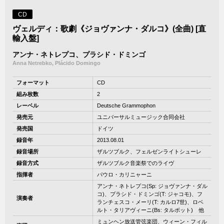
CD
ヴェルディ：歌劇《ジョヴァンナ・ダルコ》(全曲) [直
輸入盤]
アンナ・ネトレプコ、プラシド・ドミンゴ
Anna Netrebko, Plácido Domingo
フォーマット
CD
組み枚数
2
レーベル
Deutsche Grammophon
発売元
ユニバーサルミュージック合同会社
発売国
ドイツ
録音年
2013.08.01
録音場所
ザルツブルク、フェルゼンライトシューレ
録音方式
ザルツブルク音楽祭でのライヴ
指揮者
パウロ・カリニャーニ
アンナ・ネトレプコ(Sp: ジョヴァンナ・ダル
コ)、プラシド・ドミンゴ(T: ジャコモ)、フ
演奏者
ランチェスコ・メーリ(T: カルロ7世)、ロベ
ルト・タリアヴィーニ(Bs: タルボット) 他
ミュンヘン放送管弦楽団、ウィーン・フィル