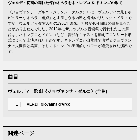
ヴェルディ初期の隠れた傑作オペラをネトレプコ ＆ ドミンゴの歌で
《ジョヴァンナ・ダルコ（ジャンヌ・ダルク）》は、ヴェルディの最もポ
ピュラーなオペラ「椿姫」と比肩しうる内容と構成のリリック・ドラマで
すが、ヴェルディ没後50年の1951年以来、何故か40年間陽の目を見るこ
とがありませんでした。2013年にザルツブルク音楽祭で行われたこの舞
台は、ネトレプコとドミンゴなど、贅沢なキャストを揃えてコンサート形
式によって上演されたものです。ネトレプコが自然体で演ずるジョヴァン
ナの人間性と美声、そしてドミンゴの圧倒的なパワーが絶賛された演奏で
す。
曲目
ヴェルディ：歌劇《ジョヴァンナ・ダルコ》(全曲)
1
VERDI: Giovanna d’Arco
関連ページ