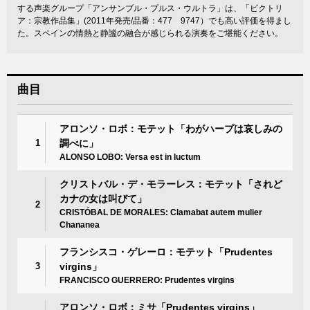
する声楽グループ「アンサンブル・プルス・ウルトラ」は、「ビクトリ
ア：宗教作品集」(2011年発売/品番：477 9747）でも高い評価を得まし
た。スペインの情熱と静謐の融合が感じられる演奏をご堪能ください。
曲目
アロンソ・ロボ：モテット「わがハープは哀しみの
1
調べに」
ALONSO LOBO: Versa est in luctum
クリストバル・デ・モラーレス：モテット「されど
カナの女は叫びて」
2
CRISTÓBAL DE MORALES: Clamabat autem mulier
Chananea
フランシスコ・ゲレーロ：モテット「Prudentes
3
virgins」
FRANCISCO GUERRERO: Prudentes virgins
アロンソ・ロボ：ミサ「Prudentes virgins」