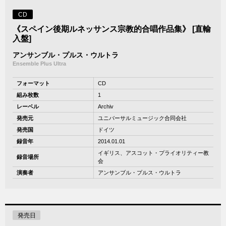
CD
《スペイン後期ルネッサンス宗教的合唱作品集》 [直輸
入盤]
アンサンブル・プルス・ウルトラ
Ensemble Plus Ultra
フォーマット
CD
組み枚数
1
レーベル
Archiv
発売元
ユニバーサルミュージック合同会社
発売国
ドイツ
録音年
2014.01.01
イギリス、アスコット・プライオリティー教
録音場所
会
演奏者
アンサンブル・プルス・ウルトラ
発売日