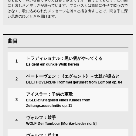
歌もあり、戦いを描くやり方はさまざまですが、言うまでもなく、どの曲
にも哀しさと空しさが漲っています。プロハスカは激情に任せて歌うので
はなく、歌に込められたメッセージを淡々と描き出すことで、聞き手に深
い思慮のひとときを届けます。
曲目
トラディショナル：黒い雲がやってくる
1
Es geht ein dunkle Wolk herein
ベートーヴェン：《エグモント》～太鼓が鳴ると
2
BEETHOVEN:Die Trommel gerühret from Egmont op. 84
アイスラー：子供の軍歌
3
EISLER:Kriegslied eines Kindes from
Zeitungsausschnitte op. 11
ヴォルフ：鼓手
4
WOLF:Der Tambour [Mörike-Lieder no. 5]
ヴォルフ：兵士II