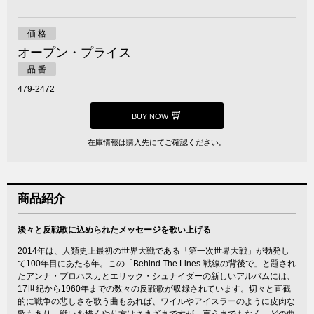
価 格
オープン・プライス
品 番
479-2472
BUY NOW
在庫情報は購入先にてご確認ください。
商品紹介
淡々と反戦歌に込められたメッセージを歌い上げる
2014年は、人類史上最初の世界大戦である「第一次世界大戦」が勃発し
て100年目にあたる年。この「Behind The Lines-戦線の背後で」と題され
たアンナ・プロハスカとエリック・シュナイダーの新しいアルバムには、
17世紀から1960年までの数々の反戦歌が収録されています。切々と直截
的に戦争の悲しさを歌う曲もあれば、ワイルやアイスラーのように皮肉な