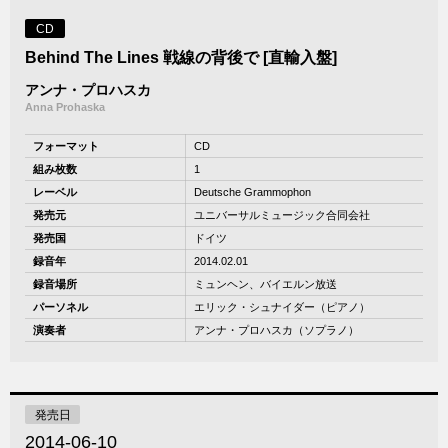
CD
Behind The Lines 戦線の背後で [直輸入盤]
アンナ・プロハスカ
Anna Prohaska
フォーマット
CD
組み枚数
1
レーベル
Deutsche Grammophon
発売元
ユニバーサルミュージック合同会社
発売国
ドイツ
録音年
2014.02.01
録音場所
ミュンヘン、バイエルン放送
パーソネル
エリック・シュナイダー（ピアノ）
演奏者
アンナ・プロハスカ（ソプラノ）
発売日
2014-06-10