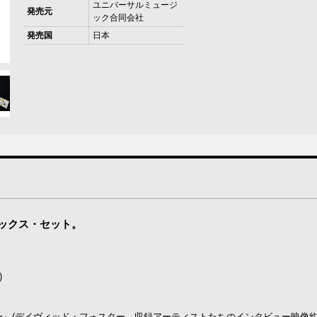
ユニバーサルミュージ
発売元
ック合同会社
発売国
日本
華ボックス・セット。
)
ー』(デイヴィッド・フォスター、収録アーティストたちのインタビュー映像約1