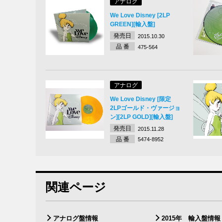
アナログ
We Love Disney [2LP
GREEN][輸入盤]
発売日
2015.10.30
品 番
475-564
アナログ
We Love Disney [限定
2LPゴールド・ヴァージョ
ン][2LP GOLD][輸入盤]
発売日
2015.11.28
品 番
5474-8952
関連ページ
アナログ盤情報
2015年 輸入盤情報