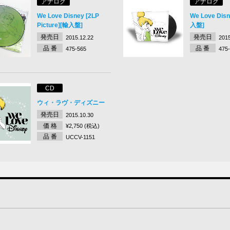
アナログ
アナログ
We Love Disney [2LP
We Love Disn
Picture][輸入盤]
入盤]
発売日
発売日
2015.12.22
2015
品 番
品 番
475-565
475
CD
ウィ・ラヴ・ディズニー
発売日
2015.10.30
価 格
¥2,750 (税込)
品 番
UCCV-1151