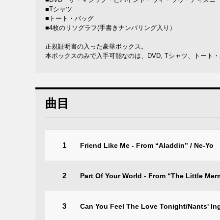
■Tシャツ
■トート・バッグ
■4枚のリソグラフ(手書きナンバリング入り）
正規証明書の入った豪華ボックス。
本ボックスのみで入手可能なのは、DVD, Tシャツ、トート
曲目
1
Friend Like Me - From “Aladdin” / Ne-Yo
2
Part Of Your World - From “The Little Merm
3
Can You Feel The Love Tonight/Nants' In