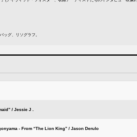
・バッグ、リソグラフ。
aid” / Jessie J .
gonyama - From “The Lion King” / Jason Derulo