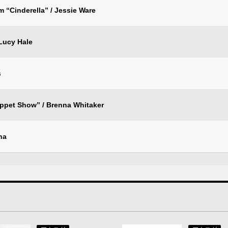
m “Cinderella” / Jessie Ware
 Lucy Hale
s
uppet Show” / Brenna Whitaker
na