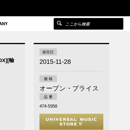
ANY
発売日
X][輸
2015-11-28
価 格
オープン・プライス
品 番
474-5958