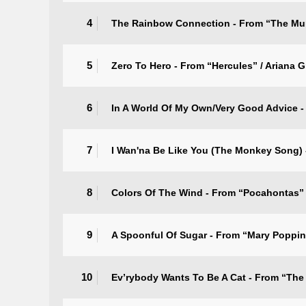
4
The Rainbow Connection - From “The Mup
5
Zero To Hero - From “Hercules” / Ariana 
6
In A World Of My Own/Very Good Advice -
7
I Wan'na Be Like You (The Monkey Song) 
8
Colors Of The Wind - From “Pocahontas” /
9
A Spoonful Of Sugar - From “Mary Poppi
10
Ev’rybody Wants To Be A Cat - From “The A