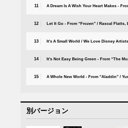
11
A Dream Is A Wish Your Heart Makes - Fro
12
Let It Go - From “Frozen” / Rascal Flatts,
13
It's A Small World / We Love Disney Artist
14
It's Not Easy Being Green - From “The M
15
A Whole New World - From “Aladdin” / Yu
別バージョン