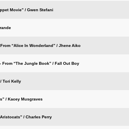
pet Movie” / Gwen Stefani
Grande
 From “Alice In Wonderland” / Jhene Aiko
- From “The Jungle Book” / Fall Out Boy
 Tori Kelly
ns” / Kacey Musgraves
ristocats” / Charles Perry