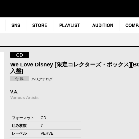
SNS
STORE
PLAYLIST
AUDITION
COMP
CD
We Love Disney [限定コレクターズ・ボックス][BO
入盤]
付 属
DVD,アナログ
V.A.
Various Artists
フォーマット
CD
組み枚数
7
レーベル
VERVE