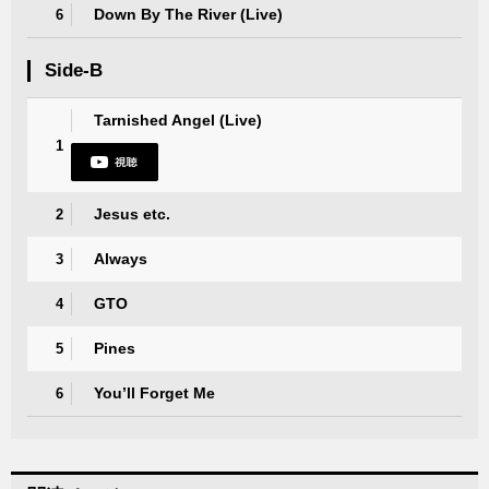
Down By The River (Live)
6
Side-B
Tarnished Angel (Live)
1
Jesus etc.
2
Always
3
GTO
4
Pines
5
You’ll Forget Me
6