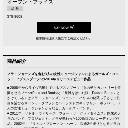
オープン・プライス
品 番
378-3608
BUY NOW
在庫情報は購入先にてご確認ください。
商品紹介
ノラ・ジョーンズを含む3人の女性ミュージシャンによるガールズ・ユニ
ット “プスンブーツ”の2014年リリースデビュー作品
■ 2008年からライヴ活動しているプスンブーツ（女の子とカントリーを髣
髴させるブーツ(Puss and Boots)と「長靴をはいた猫（Puss in Boots」と
かけている）はノラ・ジョーンズ、ジェシー・ハリスの秘蔵っ子として注
目を浴びるサーシャ・ダブソンとベーシストのキャサリン・ポッパー、３
人の女性ミュージシャンからなる、ガールズ・バンド。
■ 2011年、リトル・ウィリーズ『フォー・ザ・グッドタイムス』以来のノ
ラのバンド・プロジェクト。ノラが携わった100番目のレコーディング作
品。2002年、『リトル・ブロークン・ハーツ』以来2年振りとなるノラの