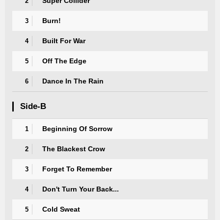
Super Collider
2
Burn!
3
Built For War
4
Off The Edge
5
Dance In The Rain
6
Side-B
Beginning Of Sorrow
1
The Blackest Crow
2
Forget To Remember
3
Don't Turn Your Back...
4
Cold Sweat
5