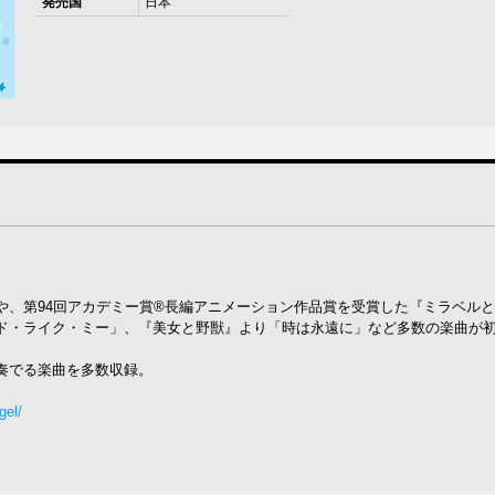
発売国
日本
や、第94回アカデミー賞®長編アニメーション作品賞を受賞した『ミラベル
ド・ライク・ミー」、『美女と野獣』より「時は永遠に」など多数の楽曲が
奏でる楽曲を多数収録。
gel/