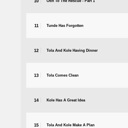
10
Otin To The Rescue - Part 1
11
Tunde Has Forgotten
12
Tola And Kole Having Dinner
13
Tola Comes Clean
14
Kole Has A Great Idea
15
Tola And Kole Make A Plan