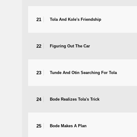
21
Tola And Kole's Friendship
22
Figuring Out The Car
23
Tunde And Otin Searching For Tola
24
Bode Realizes Tola's Trick
25
Bode Makes A Plan