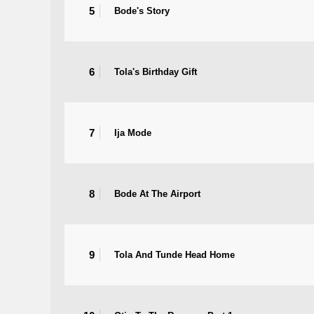
5
Bode's Story
6
Tola's Birthday Gift
7
Ija Mode
8
Bode At The Airport
9
Tola And Tunde Head Home