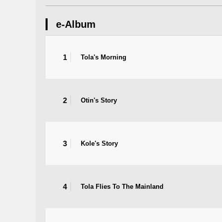
e-Album
1
Tola's Morning
2
Otin's Story
3
Kole's Story
4
Tola Flies To The Mainland