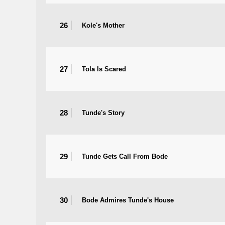
26
Kole's Mother
27
Tola Is Scared
28
Tunde's Story
29
Tunde Gets Call From Bode
30
Bode Admires Tunde's House