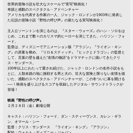
世界的冒険小説を壮大なスケールで“実写”映画化！
奇蹟と感動のスペクタクル・アドベンチャー
アメリカを代表する作家の一人、ジャック・ロンドンが1903年に発表し
た伝説の冒険小説『野性の呼び声』の新たなる実写映画化！
主人公ソーントンを演じるのは、『スター・ウォーズ』のハン・ソロをは
じめ、これまで数々のカリスマ的ヒーローを演じてきた、ハリソン・フォ
ード。
監督は、ディズニーでアニメーション版『アラジン』『ライオン・キン
グ』の原案を務め、『リロ＆スティッチ』『ヒックとドラゴン』の監督と
して、言葉の壁を越えた“友情の物語”をドラマチックに描いてきたクリ
ス・サンダース。
100年以上にわたって愛され続けた、ジャック・ロンドンの名作小説をも
とに、人類未踏の地に挑戦する男と犬の、壮大な冒険と限りない友情を描
いた、感動のスペクタクル・アドベンチャーが、この冬ついに幕を開ける
──！映画を盛り上げるスコアを収録したデジタル・サウンドトラックが
登場！
映画『野性の呼び声』
２月２８日（金）劇場公開
キャスト：ハリソン・フォード、ダン・スティーヴンス、カレン・ギラ
ン、オマール・シー
監督：クリス・サンダース 『ライオン・キング』『アラジン』
配給：ウォルト・ディズニー・ジャパン