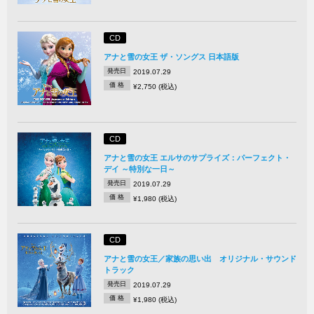
CD
アナと雪の女王 ザ・ソングス 日本語版
発売日
2019.07.29
価 格
¥2,750 (税込)
CD
アナと雪の女王 エルサのサプライズ：パーフェクト・
デイ ～特別な一日～
発売日
2019.07.29
価 格
¥1,980 (税込)
CD
アナと雪の女王／家族の思い出 オリジナル・サウンド
トラック
発売日
2019.07.29
価 格
¥1,980 (税込)