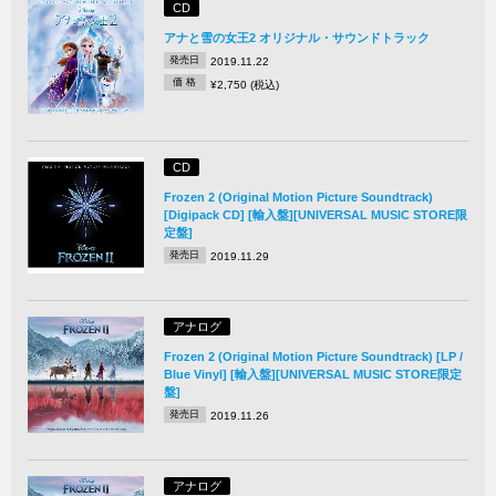
CD
アナと雪の女王2 オリジナル・サウンドトラック
発売日
2019.11.22
価 格
¥2,750 (税込)
CD
Frozen 2 (Original Motion Picture Soundtrack)
[Digipack CD] [輸入盤][UNIVERSAL MUSIC STORE限
定盤]
発売日
2019.11.29
アナログ
Frozen 2 (Original Motion Picture Soundtrack) [LP /
Blue Vinyl] [輸入盤][UNIVERSAL MUSIC STORE限定
盤]
発売日
2019.11.26
アナログ