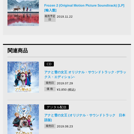
Frozen 2 (Original Motion Picture Soundtrack) [LP]
[輸入盤]
発売予定
2019.11.22
日
関連商品
CD
アナと雪の女王 オリジナル・サウンドトラック -デラッ
クス・エディション-
発売日
2019.07.29
価 格
¥3,850 (税込)
デジタル配信
アナと雪の女王 (オリジナル・サウンドトラック 日本
語版)
発売日
2019.08.23