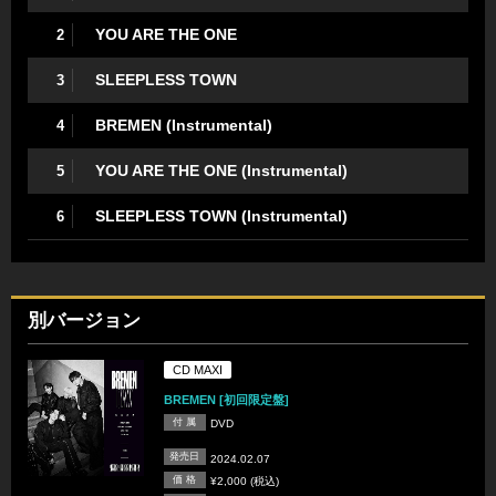
YOU ARE THE ONE
2
SLEEPLESS TOWN
3
BREMEN (Instrumental)
4
YOU ARE THE ONE (Instrumental)
5
SLEEPLESS TOWN (Instrumental)
6
別バージョン
CD MAXI
BREMEN [初回限定盤]
付 属
DVD
発売日
2024.02.07
価 格
¥2,000 (税込)