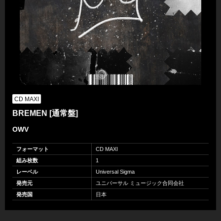
CD MAXI
BREMEN [通常盤]
OWV
フォーマット
CD MAXI
組み枚数
1
レーベル
Universal Sigma
発売元
ユニバーサル ミュージック合同会社
発売国
日本