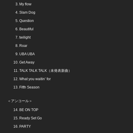
My flow
Slam Dog
Question
Beautiful
twilight
Roar
UBA UBA
Get Away
TALK TALK TALK（未発表新曲）
What you waitin’ for
Fifth Season
＜アンコール＞
BE ON TOP
Ready Set Go
PARTY