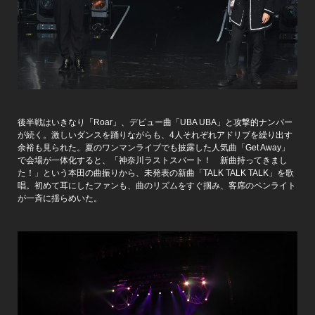
後半戦はいきなり「Roar」、デビュー曲「UBA UBA」と攻撃的ナンバー
が続く。激しいダンスを踊りながらも、4人それぞれアドリブを繰り出す
余裕も見られた。夏のワンマンライブでも披露した人気曲「Get Away」
で会場が一体化すると、「神奈川ラストスパート！ 新曲持ってきまし
た！」という本田の曲振りから、未発表の新曲「TALK TALK TALK」を歌
唱。初めて耳にしたファンも、曲のリズムをすぐ掴み、客席のペンライト
が一斉に揺らめいた。