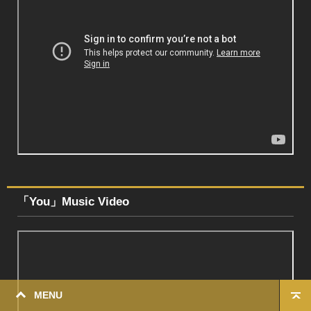
「You」Music Video
MENU