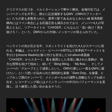
クリスマスが近づき、イルミネーションで華やぐ横浜。会場付近では、メ
ンバーグッズを片手に、静かに記念撮影するQWV（OWVのファンネー
ム）たちの姿も多数見られた。最寄り駅であるみなとみらい線 新高島駅
構内にはファン有志による応援広告も掲示されており、メンバー4人の写
真とともに、ツアータイトル「CHASER」にちなんだ「追い抜け！突き
抜けろ！」という、QWVからの力強いメッセージが添えられていた。
ペンライトの光が広がる中、スポットライトを浴びた4人がステージに現
れる。本編は、ジャスティン・ビーバーやBTSなど世界的アーティストを
手がけるKeone Madridが振り付けを担当した1st album表題曲
「CHASER」からスタート。黒を基調とした衣装に施された装飾が、強
力な照明を浴びて煌めく。続いて「Bling Bling」「My flow」、そしてメ
ンバーの「グループとして成長したいし、OWVの新しい一面をQWVに届
けたい」という想いが込められた挑戦的な楽曲「Slam Dog」を披露。ヒ
ップホップ調のナンバーで、メインボーカルの浦野も流暢なラップを繰り
出す。レコーディング前にはメインラッパーの中川のパフォーマンスを意
識し、日々練習した思い出があるそうだ。