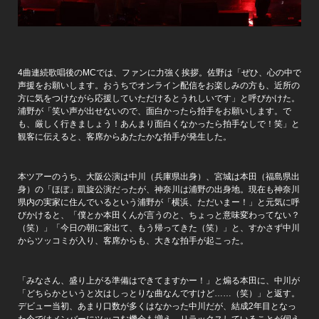
4曲連続歌唱後のMCでは、ファンに力強く挨拶。佐野は「ぜひ、心の中で
声援をお願いします。おうちでオンライン配信をお楽しみの方も、近所の
方に気をつけながら応援していただけるとうれしいです」と呼びかけた。
浦野が「笑い声が出せないので、面白かったら拍手をお願いします。で
も、厳しく行きましょう！あんまり面白くなかったら拍手なしで！笑」と
観客に伝えると、客席からあたたかな拍手が発生した。
本ツアーのうち、大阪公演は中川（兵庫県出身）、宮城は本田（福島県出
身）の「ほぼ」凱旋公演だったが、神奈川は浦野の出身地。現在も神奈川
県内の実家に住んでいるという浦野が「横浜、ただいまー！」と元気に呼
びかけると、「僕とか本田くんが言うのと、ちょっと意味変わってない？
（笑）」「今日の朝に家出て、もう帰ってきた（笑）」と、すかさず中川
からツッコミが入り、客席からも、大きな拍手が起こった。
「みなさん、盛り上がる準備はできてますかー！」と煽る本田に、中川が
「どちらかというと次はしっとりな曲なんですけど……（笑）」と返す。
デビュー当初、あまり口数が多くはなかった中川だが、結成2年目となっ