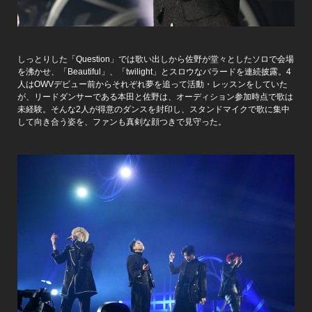
しっとりした「Question」では歌い出しから佐野が堂々としたソロで会場
を沸かせ、「Beautiful」、「twilight」とスロウなバラードを連続披露。4
人はOWVデビュー前からそれぞれ夢を追って活動・レッスンをしていた
が、リードダンサーである本田と佐野は、オーディション参加時点で歌は
未経験。そんな2人が得意のダンスを封印し、スタンドマイクで歌に集中
して向き合う姿を、ファンも真剣な顔つきで見守った。