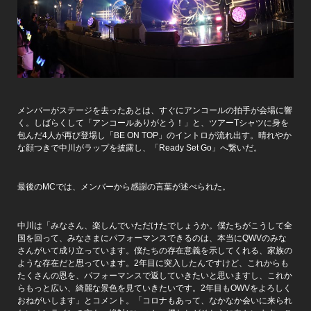
メンバーがステージを去ったあとは、すぐにアンコールの拍手が会場に響
く。しばらくして「アンコールありがとう！」と、ツアーTシャツに身を
包んだ4人が再び登場し「BE ON TOP」のイントロが流れ出す。晴れやか
な顔つきで中川がラップを披露し、「Ready Set Go」へ繋いだ。
最後のMCでは、メンバーから感謝の言葉が述べられた。
中川は「みなさん、楽しんでいただけたでしょうか。僕たちがこうして全
国を回って、みなさまにパフォーマンスできるのは、本当にQWVのみな
さんがいて成り立っています。僕たちの存在意義を示してくれる、家族の
ような存在だと思っています。2年目に突入したんですけど、これからも
たくさんの恩を、パフォーマンスで返していきたいと思いますし、これか
らもっと広い、綺麗な景色を見ていきたいです。2年目もOWVをよろしく
おねがいします」とコメント。「コロナもあって、なかなか会いに来られ