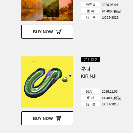
発売日
2020.03.04
Brian Blade & the Fellowship
価 格
¥4,400 (税込)
品 番
UCJJ-9023
ソニー・クラーク
BUY NOW
アナログ
ネオ
KIRINJI
発売日
2018.11.03
価 格
¥4,400 (税込)
品 番
UCJJ-9013
BUY NOW