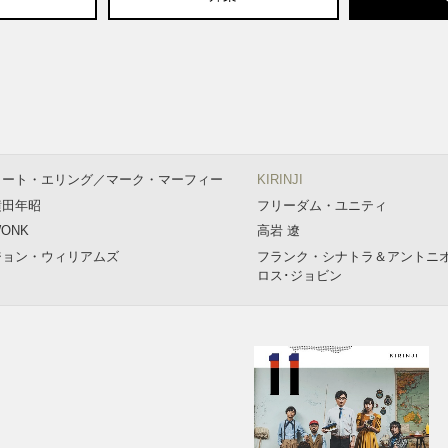
カート・エリング／マーク・マーフィー
KIRINJI
横田年昭
フリーダム・ユニティ
ONK
高岩 遼
ジョン・ウィリアムズ
フランク・シナトラ＆アントニ
ロス･ジョビン
alph Towner
Jan Garbarek
ドミニク・ミラー
ビル・エヴァンス・トリオ
ジョン・アバークロンビー
ゲイリー・ピーコック
ロバート・グラスパー・エクスペリメン
ノラ・ジョーンズ
ト
uss N Boots
デクスター・ゴードン
immy Smith
Medeski Martin & Wood