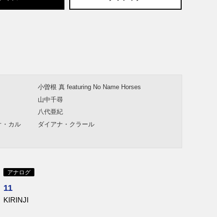
小曽根 真 featuring No Name Horses
山中千尋
八代亜紀
オ・カル
ダイアナ・クラール
Keith Jarrett
ヤコブ・ブロ
ケニー・ホイーラー
アナログ
ジョン・コルトレーン
11
KIRINJI
Lee Morgan
Jose James