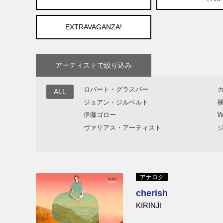
EXTRAVAGANZA!
アーティストで絞り込み
ロバート・グラスパー
ALL
ジョアン・ジルベルト
伊藤ゴロー
W
ヴァリアス・アーティスト
Dave Holland Quartet
R
Gary Burton, Chick Corea
エグベルト・ジスモンチ
アナログ
テリエ・リプダル
cherish
KIRINJI
V.A.
P
Bobby Hutcherson
J