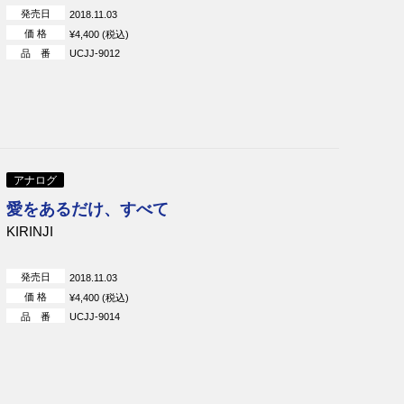
発売日
2018.11.03
キャノンボール・アダレイ＆マイルス・
価 格
¥4,400 (税込)
デイヴィス
品 番
UCJJ-9012
アナログ
愛をあるだけ、すべて
KIRINJI
発売日
2018.11.03
価 格
¥4,400 (税込)
品 番
UCJJ-9014