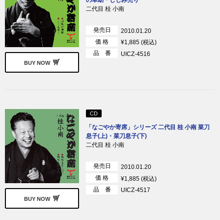
二代目 桂 小南
発売日
2010.01.20
価 格
¥1,885 (税込)
品 番
UICZ-4516
BUY NOW
CD
「なごやか寄席」シリーズ 二代目 桂 小南 菜刀
息子(上)・菜刀息子(下)
二代目 桂 小南
発売日
2010.01.20
価 格
¥1,885 (税込)
品 番
UICZ-4517
BUY NOW