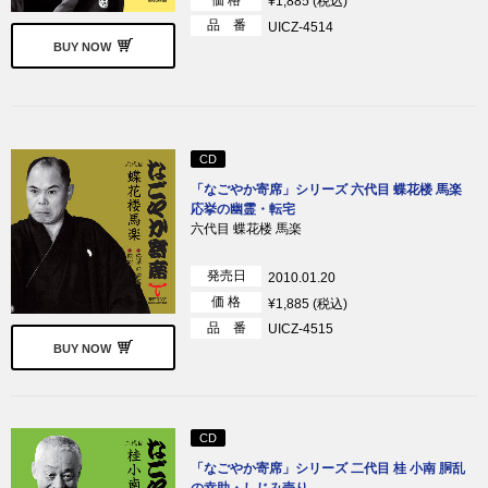
¥1,885 (税込)
品 番
UICZ-4514
BUY NOW
CD
「なごやか寄席」シリーズ 六代目 蝶花楼 馬楽
応挙の幽霊・転宅
六代目 蝶花楼 馬楽
発売日
2010.01.20
価 格
¥1,885 (税込)
品 番
UICZ-4515
BUY NOW
CD
「なごやか寄席」シリーズ 二代目 桂 小南 胴乱
の幸助・しじみ売り