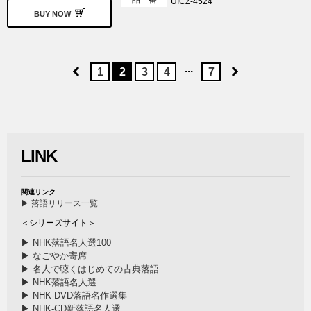
品 番
UICZ-4524
BUY NOW
...
1
2
3
4
7
LINK
関連リンク
▶ 落語リリース一覧
＜シリーズサイト＞
▶ NHK落語名人選100
▶ なごやか寄席
▶ 名人で聴くはじめての古典落語
▶ NHK落語名人選
▶ NHK-DVD落語名作選集
▶ NHK-CD新落語名人選