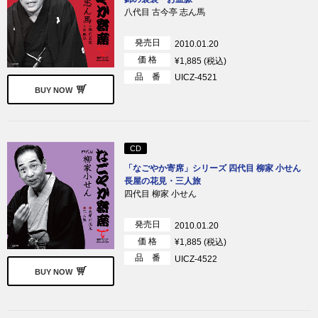
八代目 古今亭 志ん馬
発売日
2010.01.20
価 格
¥1,885 (税込)
品 番
UICZ-4521
BUY NOW
CD
「なごやか寄席」シリーズ 四代目 柳家 小せん
長屋の花見・三人旅
四代目 柳家 小せん
発売日
2010.01.20
価 格
¥1,885 (税込)
品 番
UICZ-4522
BUY NOW