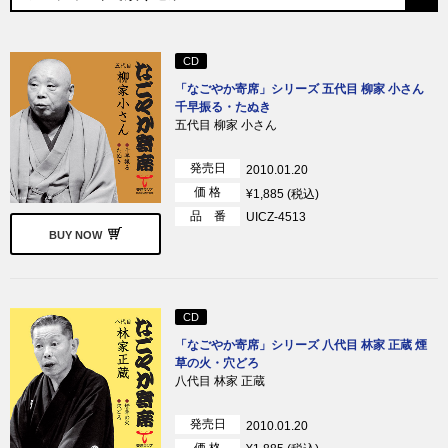
CD
「なごやか寄席」シリーズ 五代目 柳家 小さん
千早振る・たぬき
五代目 柳家 小さん
発売日
2010.01.20
価 格
¥1,885 (税込)
品 番
UICZ-4513
BUY NOW
CD
「なごやか寄席」シリーズ 八代目 林家 正蔵 煙
草の火・穴どろ
八代目 林家 正蔵
発売日
2010.01.20
価 格