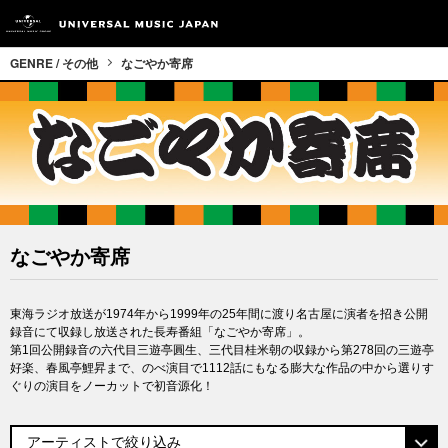
GENRE / その他
なごやか寄席
なごやか寄席
東海ラジオ放送が1974年から1999年の25年間に渡り名古屋に演者を招き公開
録音にて収録し放送された長寿番組「なごやか寄席」。
第1回公開録音の六代目三遊亭圓生、三代目桂米朝の収録から第278回の三遊亭
好楽、春風亭鯉昇まで、のべ演目で1112話にもなる膨大な作品の中から選りす
ぐりの演目をノーカットで初音源化！