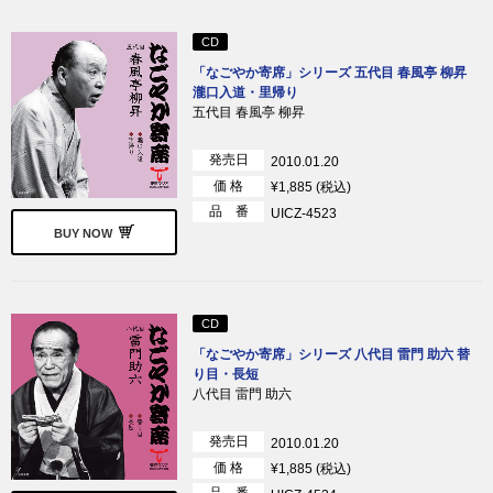
CD
「なごやか寄席」シリーズ 五代目 春風亭 柳昇
瀧口入道・里帰り
五代目 春風亭 柳昇
発売日
2010.01.20
価 格
¥1,885 (税込)
品 番
UICZ-4523
BUY NOW
CD
「なごやか寄席」シリーズ 八代目 雷門 助六 替
り目・長短
八代目 雷門 助六
発売日
2010.01.20
価 格
¥1,885 (税込)