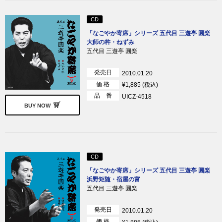
CD
「なごやか寄席」シリーズ 五代目 三遊亭 圓楽
大師の杵・ねずみ
五代目 三遊亭 圓楽
発売日
2010.01.20
価 格
¥1,885 (税込)
品 番
UICZ-4518
BUY NOW
CD
「なごやか寄席」シリーズ 五代目 三遊亭 圓楽
浜野矩随・宿屋の富
五代目 三遊亭 圓楽
発売日
2010.01.20
価 格