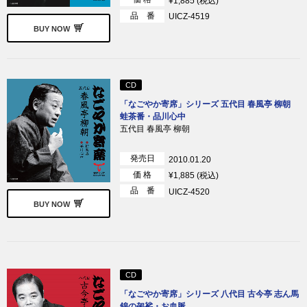
¥1,885 (税込)
品 番
UICZ-4519
BUY NOW
CD
「なごやか寄席」シリーズ 五代目 春風亭 柳朝
蛙茶番・品川心中
五代目 春風亭 柳朝
発売日
2010.01.20
価 格
¥1,885 (税込)
品 番
UICZ-4520
BUY NOW
CD
「なごやか寄席」シリーズ 八代目 古今亭 志ん馬
錦の袈裟・お血脈