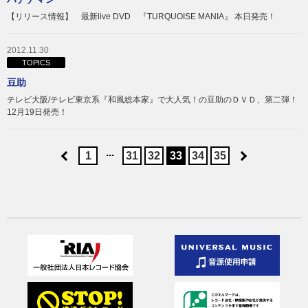
【リリース情報】 最新live DVD 『TURQUOISE MANIA』 本日発売！
2012.11.30
TOPICS
豆助
テレビ大阪/テレビ東京系『和風総本家』で大人気！の豆助のＤＶＤ、第二弾！
12月19日発売！
...
1
31
32
33
34
35