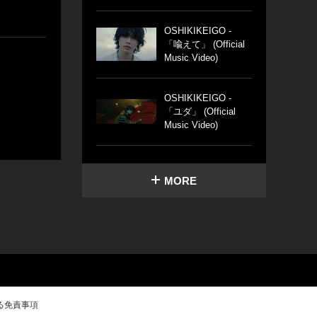
OSHIKIKEIGO -
「喩えて」 (Official
Music Video)
OSHIKIKEIGO -
「ユダ」 (Official
Music Video)
MORE
る免責事項