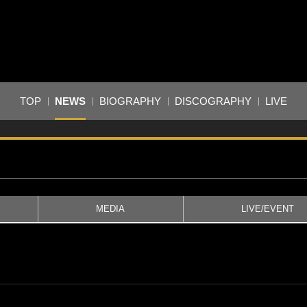
TOP
NEWS
BIOGRAPHY
DISCOGRAPHY
LIVE
MEDIA
LIVE/EVENT