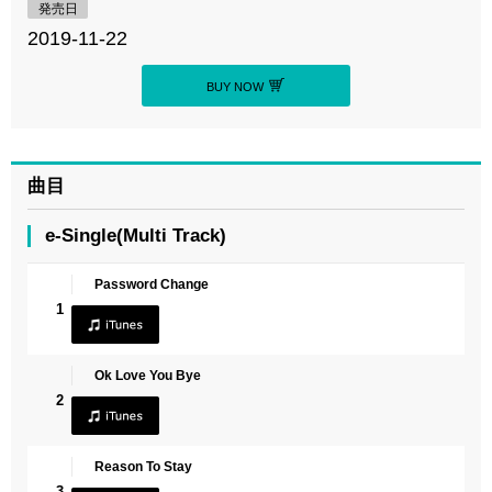
発売日
2019-11-22
BUY NOW
曲目
e-Single(Multi Track)
Password Change
1
Ok Love You Bye
2
Reason To Stay
3