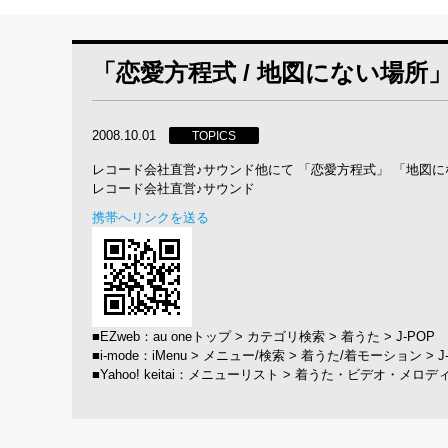
「恋愛方程式 / 地図にない場所
2008.10.01
TOPICS
レコード会社直営♪サウンド他にて 「恋愛方程式」 「地図に
レコード会社直営♪サウンド
携帯へリンクを送る
■EZweb：au oneトップ > カテゴリ検索 > 着うた > J-POP
■i-mode：iMenu > メニュー/検索 > 着うた/着モーション > J
■Yahoo! keitai：メニューリスト > 着うた・ビデオ・メロデ