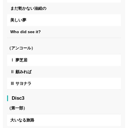
まだ乾かない油絵の
美しい夢
Who did see it?
（アンコール）
Ⅰ 夢芝居
Ⅱ 顧みれば
Ⅲ サヨナラ
Disc3
（第一部）
大いなる旅路