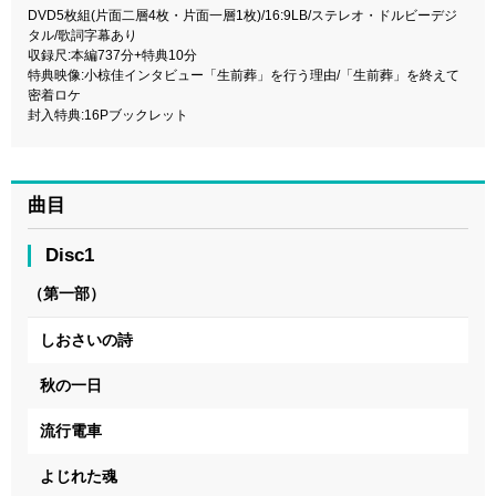
DVD5枚組(片面二層4枚・片面一層1枚)/16:9LB/ステレオ・ドルビーデジ
タル/歌詞字幕あり
収録尺:本編737分+特典10分
特典映像:小椋佳インタビュー「生前葬」を行う理由/「生前葬」を終えて
密着ロケ
封入特典:16Pブックレット
曲目
Disc1
（第一部）
しおさいの詩
秋の一日
流行電車
よじれた魂