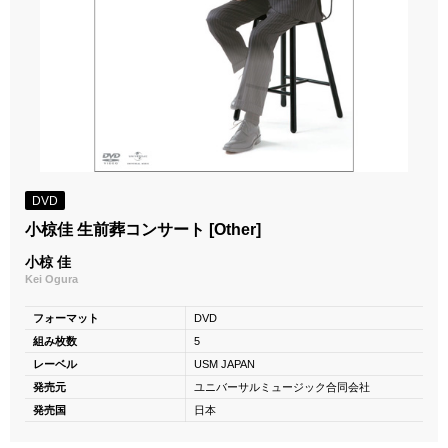
DVD
小椋佳 生前葬コンサート [Other]
小椋 佳
Kei Ogura
フォーマット
DVD
組み枚数
5
レーベル
USM JAPAN
発売元
ユニバーサルミュージック合同会社
発売国
日本