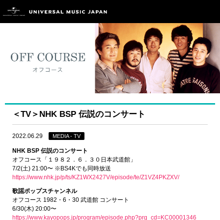
＜TV＞NHK BSP 伝説のコンサート
2022.06.29
MEDIA - TV
NHK BSP 伝説のコンサート
オフコース「１９８２．６．３０日本武道館」
7/2(土) 21:00〜 ※BS4Kでも同時放送
https://www.nhk.jp/p/ts/KZ1WX2427V/episode/te/Z1VZ4PKZXV/
歌謡ポップスチャンネル
オフコース 1982・6・30 武道館 コンサート
6/30(木) 20:00〜
https://www.kayopops.jp/program/episode.php?prg_cd=KC00001346