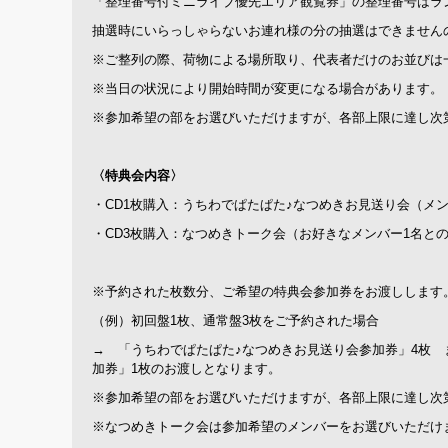
「整理番号付ミニライブ優先エリア観覧券」の整理番号はラ
抽選時にいらっしゃらないお連れ様の分の抽選はできません
※ご整列の際、荷物による場所取り、代表者だけのお並びは
※当日の状況により開始時間が変更になる場合があります。
※参加希望の部をお選びいただけますが、各部上限に達し次
〈特典会内容〉
・CD1枚購入：うちわでぱたぱた♪なつめきお見送り会（メ
・CD3枚購入：なつめきトーク会（お好きなメンバー1名と
※予約された枚数分、ご希望の特典会参加券をお渡しします
（例）初回盤1枚、通常盤3枚をご予約された場合
→ 「うちわでぱたぱた♪なつめきお見送り会参加券」4枚 
加券」1枚のお渡しとなります。
※参加希望の部をお選びいただけますが、各部上限に達し次
※なつめきトーク会は参加希望のメンバーをお選びいただけ