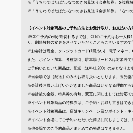
※「うちわでぱたぱた♪なつめきお見送り会参加券」を複数
※「うちわでぱたぱた♪なつめきお見送り会参加券」「なつ
【イベント対象商品のご予約方法とお受け取り、お支払い方
※CDご予約の列が途切れるまでは、CDのご予約はお一人様
り、制限枚数の変更をさせていただくこともございますので
※お会計は現金、クレジットカード(1回払い)、電子マネー
また、ポイント加算、各種割引、駐車場サービスは対象外で
ご予約いただいた商品は、配送（送料\1,200）のみとなりま
※当会場では【配送】のみのお取り扱いとなります。玉光堂
※会計後お買い上げいただきました商品はいかなる理由でも
※会計後の金銭、特典券の有無、変更に関しましては対応で
※イベント対象商品の特典券は、ご予約・お取り置きはでき
※イベント対象商品は、店舗キャンペーン及びポイント・キ
※イベント会場にてご予約いただいた商品に関しましては、
※他会場でのご予約商品とまとめての発送はできません。