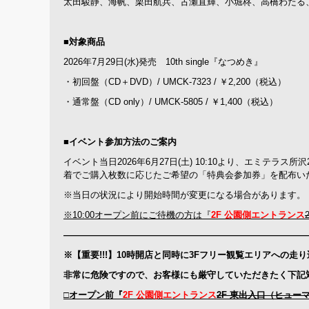
太田駿静、海帆、栗田航兵、古瀬直輝、小堀柊、高橋わたる
■対象商品
2026年7月29日(水)発売 10th single『なつめき』
・初回盤（CD＋DVD）/ UMCK-7323 / ￥2,200（税込）
・通常盤（CD only）/ UMCK-5805 / ￥1,400（税込）
■イベント参加方法のご案内
イベント当日2026年6月27日(土) 10:10より、エミテラス
着でご購入枚数に応じたご希望の「特典会参加券」を配布い
※当日の状況により開始時間が変更になる場合があります。
※10:00オープン前にご待機の方は
『
2F 公園側エントランス
———————————————————————————
※【重要!!!】10時開店と同時に3Fフリー観覧エリアへの走
非常に危険ですので、お客様にも厳守していただきたく下記
□オープン前『
2F 公園側エントランス
2F 東出入口（ヒュー