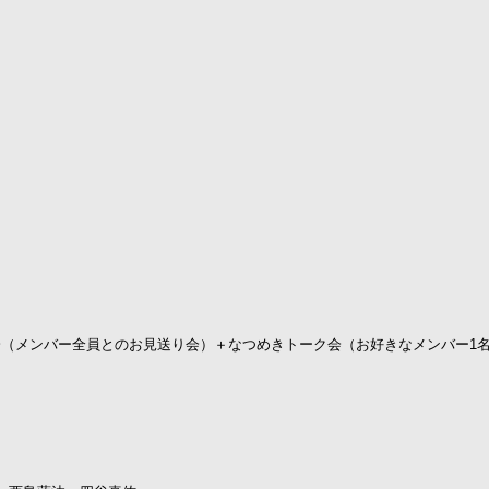
り会（メンバー全員とのお見送り会）＋なつめきトーク会（お好きなメンバー1