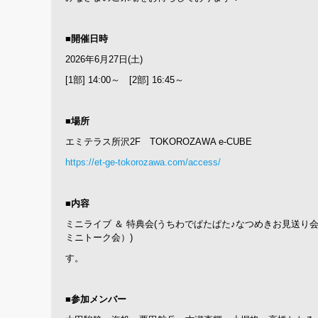
■開催日時
2026年6月27日(土)
[1部] 14:00～ [2部] 16:45～
■場所
エミテラス所沢2F TOKOROZAWA e-CUBE
https://et-ge-tokorozawa.com/access/
■内容
ミニライブ ＆ 特典会(うちわでぱたぱた♪なつめきお見送
ミニトーク会）)
す。
■参加メンバー