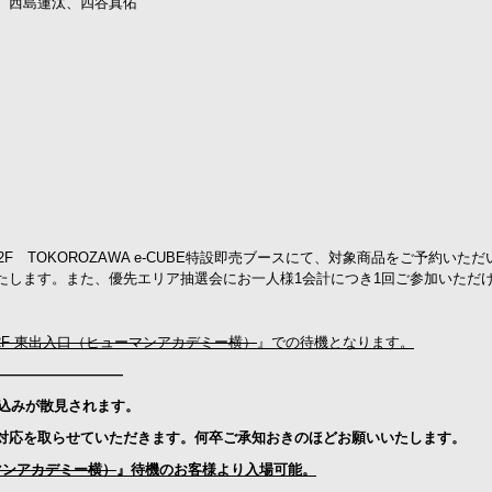
、西島蓮汰、四谷真佑
所沢2F TOKOROZAWA e-CUBE特設即売ブースにて、対象商品をご予約いた
たします。また、優先エリア抽選会にお一人様1会計につき1回ご参加いただ
2F 東出入口（ヒューマンアカデミー横）
』での待機となります。
—————————
り込みが散見されます。
対応を取らせていただきます。何卒ご承知おきのほどお願いいたします。
マンアカデミー横）
』待機のお客様より入場可能。