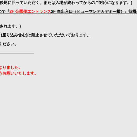
後尾に回っていただく、
また
は入場が終わってからのご対応になります。)
ので『
2F 公園側エントランス
2F 東出入口（ヒューマンアカデミー横）
』待機
されます。)
(座り込み含む)は禁止させていただいております。
ください。
—————————
なりました。
うお願いいたします。