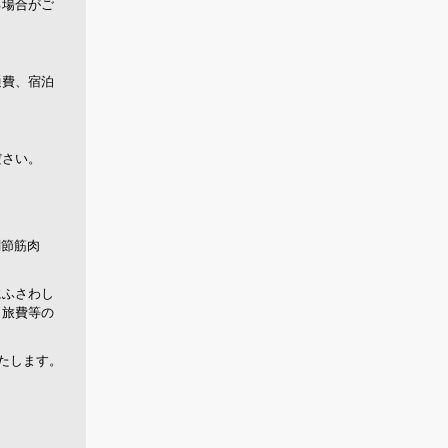
る場合がご
通費、宿泊
ださい。
関節筋肉
にふさわし
、旅費等の
たします。