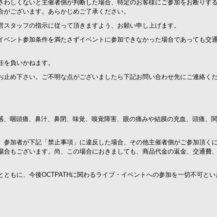
さわしくないと主催者側が判断した場合、特定のお客様にご参加をお断りす
合がございます。あらかじめご了承ください。
営スタッフの指示に従って頂きますよう、お願い申し上げます。
イベント参加条件を満たさずイベントに参加できなかった場合であっても交
任を負いかねます。
お止め下さい。ご不明な点がございましたら下記お問い合わせ先にご連絡く
怠感、咽頭痛、鼻汁、鼻閉、味覚、嗅覚障害、眼の痛みや結膜の充血、頭痛、
。参加者が下記「禁止事項」に違反した場合、その他主催者側がご参加頂く
場合もございます。尚、この場合におきましても、商品代金の返金、交通費
ともに、今後OCTPATHに関わるライブ・イベントへの参加を一切不可とい