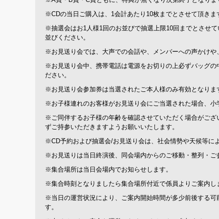
※CDの当日ご購入は、1会計あたり10枚までとさせて頂きま
※抽選会はお1人様1回のお並びで抽選上限10回までとさせ
並びください。
※お見送り会では、大声での会話や、メンバーへの声かけや
※お見送り会中、携帯電話は電源をお切りの上必ずバッグの
ださい。
※お見送り会参加券は当選されたご本人様のみ有効となりま
※お子様連れのお客様がお見送り会にご当選された場合、小
※ご同伴するお子様の年齢を確認させていただく場合がござ
ずご持参いただきますようお願いいたします。
※CD予約および抽選会/お見送り会は、社会情勢や天候等に
※お見送りは当日終演後、同会場内からのご移動・整列・ご
※集合場所は当日会場内でお知らせします。
※集合時刻となりましたら集合場所付近で係員よりご案内し
※当日の運営状況により、ご案内開始時間が多少前後する可
す。