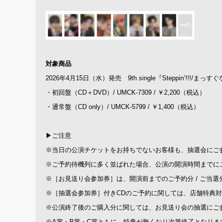
対象商品
2026年4月15日（水）発売 9th single『Steppin’!!!/まっ
・初回盤（CD＋DVD）/ UMCK-7309 / ￥2,200（税込）
・通常盤（CD only）/ UMCK-5799 / ￥1,400（税込）
▶ご注意
※当日の公演チケットをお持ちでないお客様も、抽選会にご
※ご予約待機列に多く並ばれた場合、公演の開演時間までに
※［お見送り会参加券］は、開演前までのご予約分 / ご当
※［抽選会参加券］付きCDのご予約に関しては、店舗特典
※公演終了後のご購入分に関しては、お見送り会の抽選にご
※A賞・B賞・C賞ともに、特典が無くなり次第終了となりま