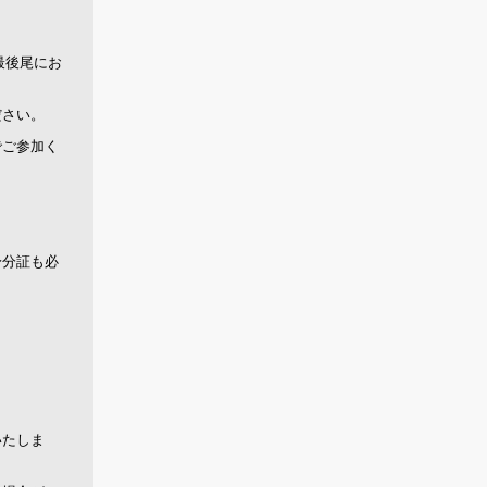
最後尾にお
ださい。
でご参加く
身分証も必
いたしま