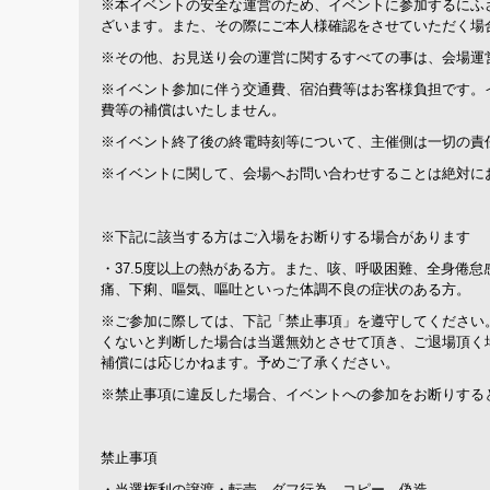
※本イベントの安全な運営のため、イベントに参加するにふ
ざいます。また、その際にご本人様確認をさせていただく場
※その他、お見送り会の運営に関するすべての事は、会場運
※イベント参加に伴う交通費、宿泊費等はお客様負担です。
費等の補償はいたしません。
※イベント終了後の終電時刻等について、主催側は一切の責
※イベントに関して、会場へお問い合わせすることは絶対に
※下記に該当する方はご入場をお断りする場合があります
・37.5度以上の熱がある方。また、咳、呼吸困難、全身倦
痛、下痢、嘔気、嘔吐といった体調不良の症状のある方。
※ご参加に際しては、下記「禁止事項」を遵守してください
くないと判断した場合は当選無効とさせて頂き、ご退場頂く
補償には応じかねます。予めご了承ください。
※禁止事項に違反した場合、イベントへの参加をお断りすると
禁止事項
・当選権利の譲渡・転売、ダフ行為、コピー、偽造