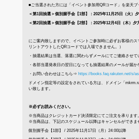
■ご当選された方には「イベント参加用QRコード」を楽天ブ
＜第1回抽選＞個別握手会【1部】：2025年11月25日（火）
＜第2回抽選＞個別握手会【2部】：2025年12月4日（木）夕
にご案内致しますので、イベントご参加時に必ずお客様のス
リントアウトしたQRコードでは入場できません。）
・抽選結果は当選、落選に関わらずメールにてご連絡させて
・各部当選発表日の翌日になっても抽選結果のメールが届か
・お問い合わせはこちら⇒
https://books.faq.rakuten.net/s/a
ドメイン指定等の設定をされている方は、ドメイン「mkrm.rakute
い致します。
※必ずお読みください。
※当商品はクレジットカード決済限定にてご注文を承ります
※当商品は、下記のスケジュール以降はキャンセルができま
個別握手会【1部】 / 2025年11月17日（月）24:00以降