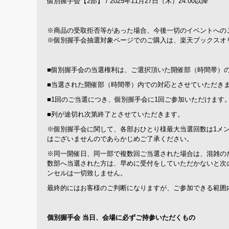
個別握手会【2部】 / 2025年11月27日（木）24:00以降
※商品の受取拒否等があった場合、今後一切のイベントへの
※個別握手会抽選対象ページでのご購入は、楽天ブックスオ
■個別握手会の当選権利は、ご選択頂いた開催部（時間帯）
■当選された開催部（時間帯）内での対応とさせていただき
■1回のご当選につき、個別握手会に1回ご参加いただけます
■列が途切れ次第終了とさせていただきます。
※個別握手会に関して、各部おひとり様最大当選回数は1メン
はございませんのであらかじめご了承ください。
※同一開催日、同一部で複数回ご当選された場合は、混雑の
数部へ当選された方は、早めに受付をしていただかないと次
ンセルは一切致しません。
最終的にはお客様のご判断になりますが、ご参加できる範囲
個別握手会 当日、会場に必ずご持参いただくもの