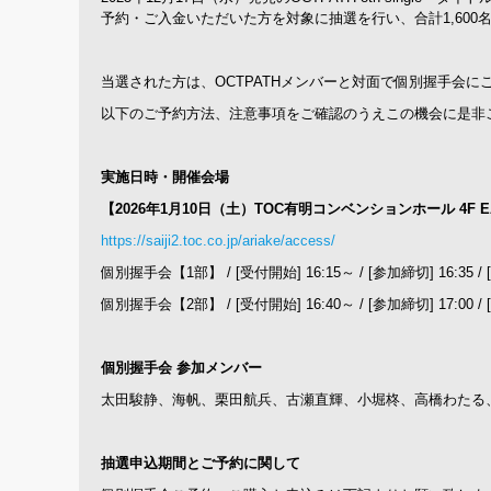
予約・ご入金いただいた方を対象に抽選を行い、合計1,600
当選された方は、OCTPATHメンバーと対面で個別握手会に
以下のご予約方法、注意事項をご確認のうえこの機会に是非
実施日時・開催会場
【2026年1月10日（土）TOC有明コンベンションホール 4F EA
https://saiji2.toc.co.jp/ariake/access/
個別握手会【1部】 / [受付開始] 16:15～ / [参加締切] 16:35
個別握手会【2部】 / [受付開始] 16:40～ / [参加締切] 17:00
個別握手会 参加メンバー
太田駿静、海帆、栗田航兵、古瀬直輝、小堀柊、高橋わたる
抽選申込期間とご予約に関して