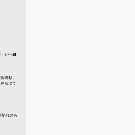
類」が一致
確認書類」
、住所にて
限切れのも