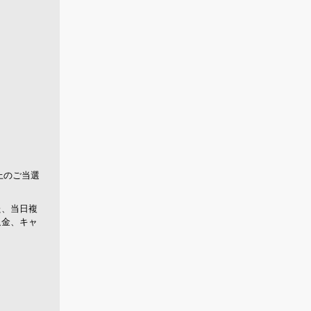
上のご当選
た、当日複
返金、キャ