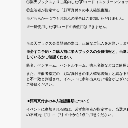
①楽天ブックスよりご案内したQRコード（スクリーンショ
②主催者が指定する「顔写真付きの本人確認書類」
※どちらか一つでもお忘れの場合はご参加いただけません。
※一度使用したQRコードの再使用はできません。
※楽天ブックス会員登録の際は、正確なご記入をお願いしま
※必ずご予約・ご購入前に楽天ブックスの会員情報と、当選
しているかご確認ください。
偽名、ペンネーム、ハンドルネーム、他人名義などはご使用
また、主催者指定の「顔写真付きの本人確認書類」と異なる
と不一致と判断され、イベントに参加出来ない場合がござい
ご登録ください。
■
顔写真付きの本人確認書類について
イベントに参加される際は、必ず主催者が指定する、当選さ
の不可)を【1】～【7】の中から1点ご用意ください。