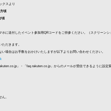
ックスより
夕方頃
方頃
マホに送付したイベント参加用QRコードをご持参ください。（スクリーンシ
いただきます。
ない場合はお手数をおかけいたしますが以下よりお問い合わせください。
sk
n.co.jp」・「faq.rakuten.co.jp」からのメールが受信できるように設
。
せん。