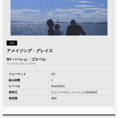
CD
アメイジング・グレイス
NY ハーレム・ゴスペル
NY HARLEM GOSPEL
フォーマット
CD
組み枚数
1
レーベル
EAU(EAU)
発売元
ユニバーサルミュージック合同会社
発売国
海外