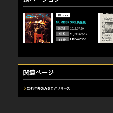
Blu-ray
NUMBERGIRL映像集
発売日
2015.07.29
価 格
¥5,093 (税込)
品 番
UPXY-6030/1
関連ページ
2015年邦楽カタログリリース