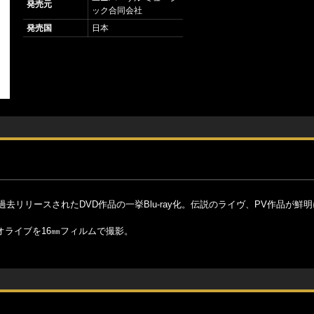
発売元
ック合同会社
発売国
日本
去リリースされたDVD作品の一挙Blu-ray化。伝説のライヴ、PV作品が鮮
オライブを16㎜フィルムで撮影。