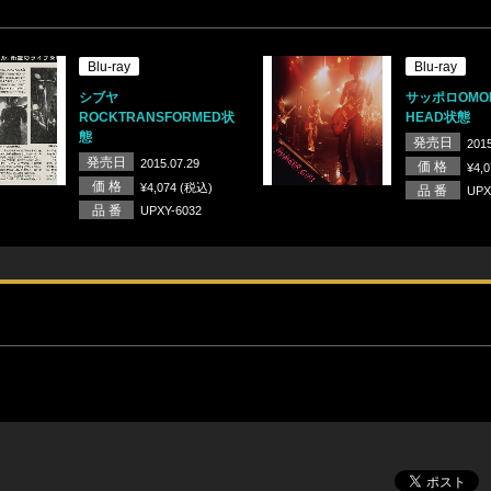
Blu-ray
Blu-ray
シブヤ
サッポロOMOID
ROCKTRANSFORMED状
HEAD状態
態
発売日
2015
発売日
2015.07.29
価 格
¥4,
価 格
¥4,074 (税込)
品 番
UPX
品 番
UPXY-6032