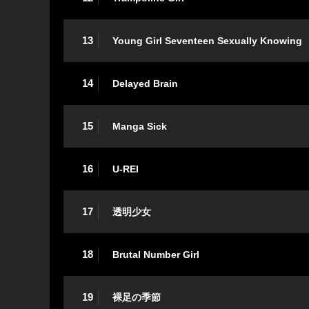
13
Young Girl Seventeen Sexually Knowing
14
Delayed Brain
15
Manga Sick
16
U-REI
17
透明少女
18
Brutal Number Girl
19
裸足の季節