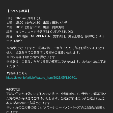
【イベント概要】
日時：2023年6月3日（土）
１部：15:00（集合14:30）出演：田渕ひさ子
２部：18:00（集合17:30）出演：向井秀徳
場所：タワーレコード渋谷店B1 CUTUP STUDIO
内容：LIVE映像『NUMBER GIRL 無常の日』爆音上映会（約80分）＆ト
ーク（30分）
※2部制となりますが、応募の際、ご参加いただく部はお選びいただけま
せん。当選案内でご参加頂ける部をご連絡いたします。
※上映内容は1部と2部で異なります。
※当選後、ご参加いただける部の変更はできかねます。あらかじめご了承
ください。
▼詳細はこちら
https://tower.jp/article/feature_item/2023/05/12/0701
■参加方法
下記の①または②のいずれかの方法で、全額前金にてご予約・ご応募頂い
た方の中から抽選でご招待いたします。当選案内1通につき当選されたご
本人1名のみのご入場となります。
※いずれのご応募の際にも“タワーレコードメンバーズ”のご登録が必要と
なります。