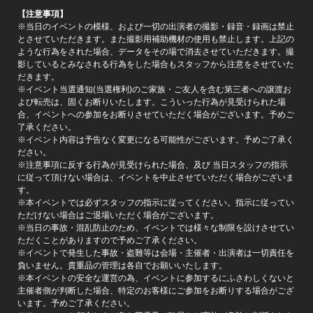
【注意事項】
※当日のイベントの模様、および一切の出演者の撮影・録音・録画は禁止
とさせていただきます。また撮影用補助機材の使用も禁止します。上記の
ような行為をされた場合、データをその場で消去させていただきます。撮
影しているとみなされる行為をした場合もスタッフから注意をさせていた
だきます。
※イベント当選通知(当選権利)のご家族・ご友人を含む第三者への譲渡お
よび転売は、固くお断りいたします。こういった行為が見受けられた場
合、イベントへの参加をお断りさせていただく場合がございます。予めご
了承ください。
※イベント内容は予告なく変更になる可能性がございます。予めご了承く
ださい。
※注意事項に反する行為が見受けられた場合、及び 当日スタッフの指示
に従って頂けない場合は、イベントを中止させていただく場合がございま
す。
※本イベントでは必ずスタッフの指示に従ってください。指示に従ってい
ただけない場合はご退場いただく場合がございます。
※当日の事故・混乱防止のため、イベントでは様々な制限を設けさせてい
ただくことがありますので予めご了承ください。
※イベントで発生した事故・盗難等は会場・主催者・出演者は一切責任を
負いません。貴重品の管理は各自でお願いいたします。
※本イベントの安全な運営の為、イベントに参加するにふさわしくないと
主催者側が判断した場合、特定のお客様にご参加をお断りする場合がござ
います。予めご了承ください。