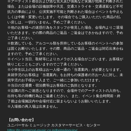
※アーティスト都合および急な荒天及び強風など実施が危険と判断された
場合、または会場の設備故障や天災、交通ストライキ・交通遅延など不可
抗力の事由により、公演実施不可能と判断された場合はイベントを中止も
しくは中断・変更いたします。 その場合でもご購入いただいた商品の払
い戻しは、一切行いません。予めご了承ください。
※他のお客様への迷惑行為をスタッフが発見した場合、会場内よりご退場
いただきます。その際の商品のご返品・ご返金はできかねますので、予め
ご了承ください。
※飲酒している、アルコール類を所持しているお客様のイベントへの参加
は固くお断りいたします。その際、商品のご返品・ご返金は対応出来かね
ますので、予めご了承ください。
※イベント当日、取材等によりカメラが入る場合がございます。お客様が
映りこむこともございますのでご了承ください。
※小学生以上のお客様はお一人様一通の「当選案内」が必要となります。
未就学児のお客様は「当選案内」をお持ちの保護者の方お一人に対し、未
就学児のお子様お一人まで、ご一緒にご参加いただけます。
※当日の交通費・宿泊費等はお客様のご負担となります。
※近隣の方へご迷惑となりますので、会場外でのアーティストの入待ち、
出待ち等の待機行為はご遠慮ください。 また、イベント集合時間前・終
了後は会場施設内や会場付近に留まらないようお願いいたします。
※入場後の再入場は出来ません。
【お問い合わせ】
ユニバーサル ミュージック カスタマーサービス・センター
https://lp.universal-music.co.jp/forms/inquiry/