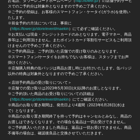
お電話、タワーレコードホームページ（
http://tower.jp/
）の店舗予約サービ
スでのご予約分は対象外となりますので予めご了承ください。
※ご予約の登録は、お客様のスマートフォン・ケータイ(ガラホ)を使用い
たします。
※前金予約の方法については、事前に
（
https://tower.jp/store/event/maekin
）にて必ずご確認ください。
※お支払いは現金・クレジットカードのみとなります。電子マネー、商品
券等はご利用頂けません。またポイントカード等割引サービスもご利用頂
けませんので予めご了承ください。
※ご予約商品は、ご予約頂いた店舗での受け取りのみとなります。
※スマートフォン/ケータイをお持ちでないお客様は、スタッフまでお声
掛けください。
※店舗購入特典の缶バッジは商品お渡し時にお付けいたします。缶バッジ
以外の特典は対象外となりますので予めご了承ください。
＜店頭予約商品の受け取りについて＞
※店舗での受け取りは2023年5月30日(火)以降のお渡しとなります。
※ご予約頂いた商品のお受け取りについての詳細は
（
https://tower.jp/store/event/maekin
）にてご確認ください。
※商品のお取り置き期間は、発売日より4週間（2023年6月28日(水)ま
で）となります。
※商品のお取り置き期間終了を持って予約はキャンセルとみなし、商品の
お渡しはできなくなります。その場合も返品は一切お受けできません。
※ご予約購入いただきました商品は、返品は一切お受けできません。商品
不備等の場合は、確認後良品と交換させていただきます。