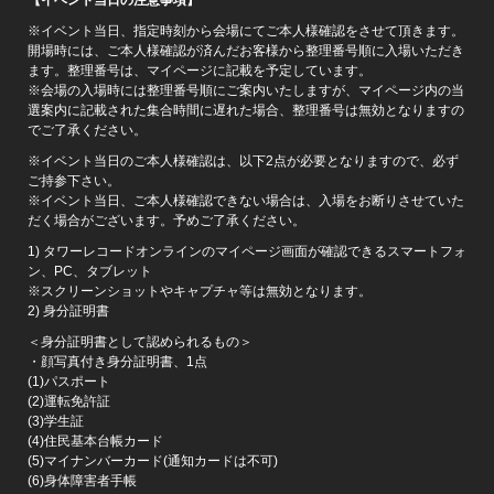
※イベント当日、指定時刻から会場にてご本人様確認をさせて頂きます。
開場時には、ご本人様確認が済んだお客様から整理番号順に入場いただき
ます。整理番号は、マイページに記載を予定しています。
※会場の入場時には整理番号順にご案内いたしますが、マイページ内の当
選案内に記載された集合時間に遅れた場合、整理番号は無効となりますの
でご了承ください。
※イベント当日のご本人様確認は、以下2点が必要となりますので、必ず
ご持参下さい。
※イベント当日、ご本人様確認できない場合は、入場をお断りさせていた
だく場合がございます。予めご了承ください。
1) タワーレコードオンラインのマイページ画面が確認できるスマートフォ
ン、PC、タブレット
※スクリーンショットやキャプチャ等は無効となります。
2) 身分証明書
＜身分証明書として認められるもの＞
・顔写真付き身分証明書、1点
(1)パスポート
(2)運転免許証
(3)学生証
(4)住民基本台帳カード
(5)マイナンバーカード(通知カードは不可)
(6)身体障害者手帳