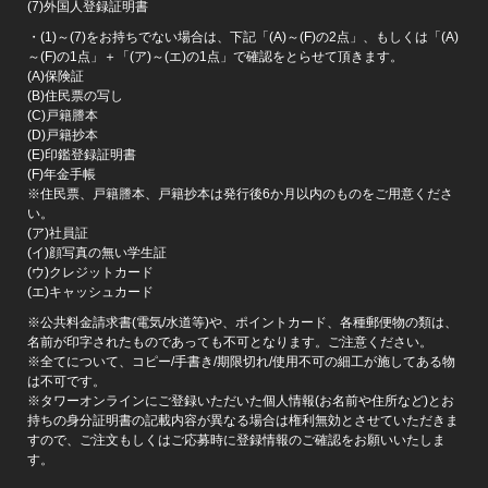
(7)外国人登録証明書
・(1)～(7)をお持ちでない場合は、下記「(A)～(F)の2点」、もしくは「(A)
～(F)の1点」＋「(ア)～(エ)の1点」で確認をとらせて頂きます。
(A)保険証
(B)住民票の写し
(C)戸籍謄本
(D)戸籍抄本
(E)印鑑登録証明書
(F)年金手帳
※住民票、戸籍謄本、戸籍抄本は発行後6か月以内のものをご用意くださ
い。
(ア)社員証
(イ)顔写真の無い学生証
(ウ)クレジットカード
(エ)キャッシュカード
※公共料金請求書(電気/水道等)や、ポイントカード、各種郵便物の類は、
名前が印字されたものであっても不可となります。ご注意ください。
※全てについて、コピー/手書き/期限切れ/使用不可の細工が施してある物
は不可です。
※タワーオンラインにご登録いただいた個人情報(お名前や住所など)とお
持ちの身分証明書の記載内容が異なる場合は権利無効とさせていただきま
すので、ご注文もしくはご応募時に登録情報のご確認をお願いいたしま
す。