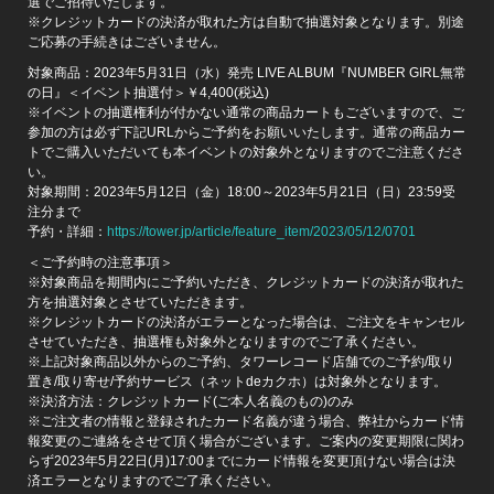
選でご招待いたします。
※クレジットカードの決済が取れた方は自動で抽選対象となります。別途
ご応募の手続きはございません。
対象商品：2023年5月31日（水）発売 LIVE ALBUM『NUMBER GIRL無常
の日』＜イベント抽選付＞￥4,400(税込)
※イベントの抽選権利が付かない通常の商品カートもございますので、ご
参加の方は必ず下記URLからご予約をお願いいたします。通常の商品カー
トでご購入いただいても本イベントの対象外となりますのでご注意くださ
い。
対象期間：2023年5月12日（金）18:00～2023年5月21日（日）23:59受
注分まで
予約・詳細：
https://tower.jp/article/feature_item/2023/05/12/0701
＜ご予約時の注意事項＞
※対象商品を期間内にご予約いただき、クレジットカードの決済が取れた
方を抽選対象とさせていただきます。
※クレジットカードの決済がエラーとなった場合は、ご注文をキャンセル
させていただき、抽選権も対象外となりますのでご了承ください。
※上記対象商品以外からのご予約、タワーレコード店舗でのご予約/取り
置き/取り寄せ/予約サービス（ネットdeカクホ）は対象外となります。
※決済方法：クレジットカード(ご本人名義のもの)のみ
※ご注文者の情報と登録されたカード名義が違う場合、弊社からカード情
報変更のご連絡をさせて頂く場合がございます。ご案内の変更期限に関わ
らず2023年5月22日(月)17:00までにカード情報を変更頂けない場合は決
済エラーとなりますのでご了承ください。