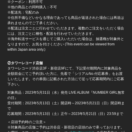
※クーポン：利用不可
※他の商品との同時購入：不可
※配送先：宅配のみ
※住所不備などいかなる理由であっても商品が返送された場合には再送は
承れませんのでご了承ください。
※配送は注文ごとに行わせていただきます。複数のご注文をいただく場合
には、注文ごとに梱包・配送を行わせていただきます。
※海外転送サービスを通じてご購入いただいた場合は、抽選権が対象外と
なりますので、お気を付けください (This event can be viewed from
within Japan area only.)
②タワーレコード店舗
タワーレコード渋谷店3F・新宿店9Fにて、下記受付期間内に対象商品を
全額前金にてご予約頂いた方に、先着で「シリアルNo.付応募券」をお渡
しいたします。その券面に記載された方法にて従って応募期間内にご応募
下さい。
対象商品：2023年5月31日（水）発売 LIVE ALBUM『NUMBER GIRL無常
の日』
受付期間：2023年5月13日（土）開店時～2023年5月21日（日）閉店時ま
で
応募期間：2023年5月13日（土）正午～2023年5月21日（日）23:59まで
＜店頭予約時のご注意＞
※対象商品の店舗ご予約は渋谷店・新宿店の店頭のみで承っております。