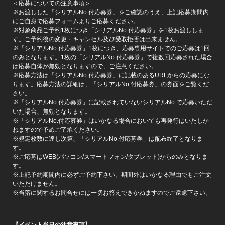
＜応募についての注意事項＞
※お渡しした「シリアルNo.付応募券」をご確認のうえ、上記応募期間内
にご自身で応募フォームよりご応募ください。
※対象商品ご予約1枚につき「シリアルNo.付応募券」を1枚お渡ししま
す。ご予約後の変更・キャンセル及び受取拒否は出来ません。
※「シリアルNo.付応募券」1枚につき、応募専用サイトでのご応募は1回
のみとなります。1枚の「シリアルNo.付応募券」で複数回応募された場合
は応募自体が無効となりますので、ご注意ください。
※応募方法は「シリアルNo.付応募券」に記載のあるURLからの応募にな
ります。応募方法の詳細は、「シリアルNo.付応募券」の券面をご覧くだ
さい。
※「シリアルNo.付応募券」に記載されていないシリアルNo.で応募いただ
いた場合、無効となります。
※「シリアルNo.付応募券」はいかなる場合においても再発行はいたしか
ねますので予めご了承ください。
※規定枚数に達し次第、「シリアルNo.付応募券」は配布終了となりま
す。
※ご応募はWEB(パソコン/スマートフォン/タブレット)からのみとなりま
す。
※上記予約期間内に必ずご予約下さい。期間外はいかなる理由でもご注文
いただけません。
※当落に関するお問合せには一切お答えできかねますのでご遠慮下さい。
【イベント当日の注意事項】