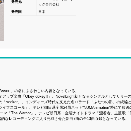
発売元
ック合同会社
発売国
日本
Assort」の名にふさわしい内容となっている。
曲「Okey dokey!!」、Novelbright初となるシングルとしてリリー
「seeker」、インディーズ時代を支えた名バラード「ふたつの影」の続編
スコール」、テレビ朝日系全国24局ネット“NUMAnimation”枠にて放
「The Warrior」、テレビ朝日系・金曜ナイトドラマ「漂着者」主題歌「
格的なレコーディングに入り完成させた新曲7曲の全13曲収録となっている。