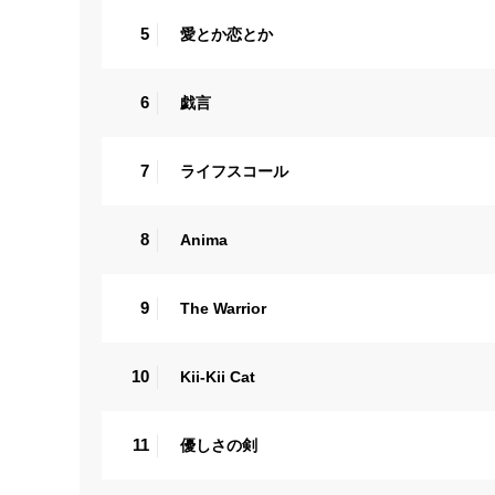
5
愛とか恋とか
6
戯言
7
ライフスコール
8
Anima
9
The Warrior
10
Kii-Kii Cat
11
優しさの剣