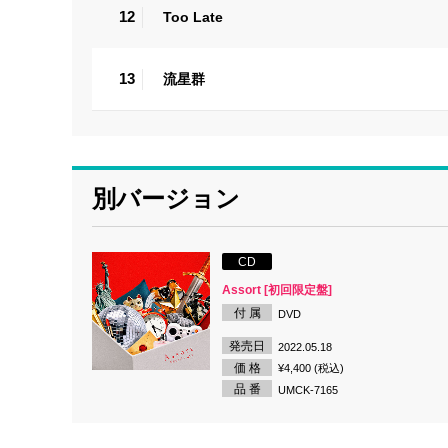
12
Too Late
13
流星群
別バージョン
CD
Assort [初回限定盤]
付 属
DVD
発売日
2022.05.18
価 格
¥4,400 (税込)
品 番
UMCK-7165