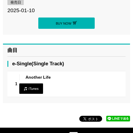
発売日
2025-01-10
BUY NOW
曲目
e-Single(Single Track)
Another Life
1