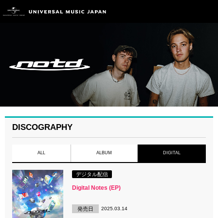
DISCOGRAPHY
ALL
ALBUM
DIGITAL
デジタル配信
Digital Notes (EP)
発売日
2025.03.14