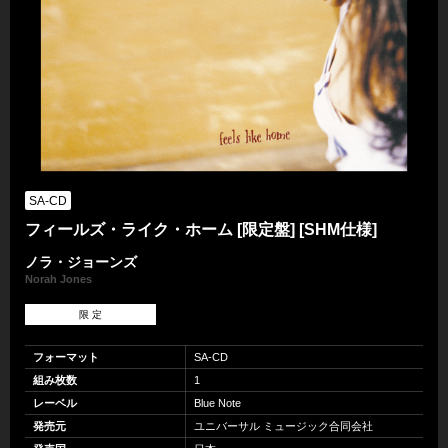
SA-CD
フィールズ・ライク・ホーム [限定盤] [SHM仕様]
ノラ・ジョーンズ
Norah Jones
限 定
フォーマット
SA-CD
組み枚数
1
レーベル
Blue Note
発売元
ユニバーサル ミュージック合同会社