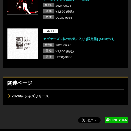
発売日
2024.06.26
価 格
¥3,850 (税込)
品 番
UCGQ-9065
SA-CD
カヴァーズ～私のお気に入り [限定盤] [SHM仕様]
発売日
2024.06.26
価 格
¥3,850 (税込)
品 番
UCGQ-9066
関連ページ
2024年 ジャズリリース