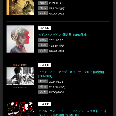
発売日
2024.06.26
価 格
¥3,850 (税込)
品 番
UCGQ-9062
SA-CD
ビギン・アゲイン [限定盤] [SHM仕様]
発売日
2024.06.26
価 格
¥3,850 (税込)
品 番
UCGQ-9063
SA-CD
ピック・ミー・アップ・オフ・ザ・フロア [限定盤]
[SHM仕様]
発売日
2024.06.26
価 格
¥3,850 (税込)
品 番
UCGQ-9064
SA-CD
ティル・ウィー・ミート・アゲイン ～ベスト・ライ
ヴ・ヒット [限定盤] [SHM仕様]