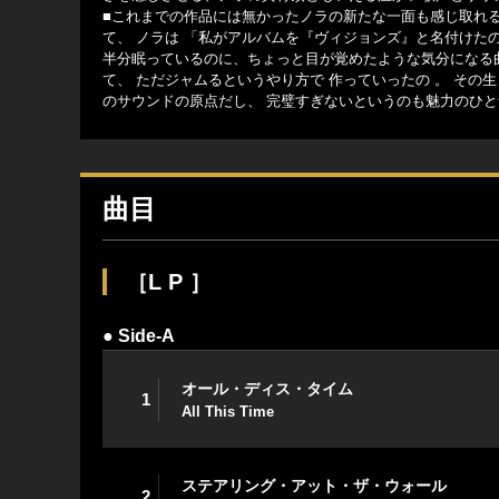
■これまでの作品には無かったノラの新たな一面も感じ取れる、
て、 ノラは 「私がアルバムを『ヴィジョンズ』と名付け
半分眠っているのに、ちょっと目が覚めたような気分になる
て、 ただジャムるというやり方で 作っていったの 。 そ
のサウンドの原点だし、 完璧すぎないというのも魅力のひと
曲目
［L P ］
● Side-A
オール・ディス・タイム
1
All This Time
ステアリング・アット・ザ・ウォール
2