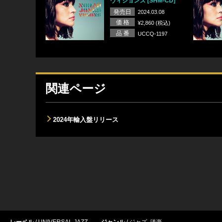
ヴィジョンズ [SHM-CD]
発売日
2024.03.08
価 格
¥2,860 (税込)
品 番
UCCQ-1197
関連ページ
2024年輸入盤リリース
レーベル
UNIVERSAL JAZZ
ジャンル
ジャズ
,
洋楽