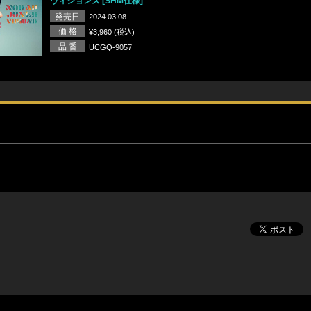
ヴィジョンズ [SHM仕様]
発売日
2024.03.08
価 格
¥3,960 (税込)
品 番
UCGQ-9057