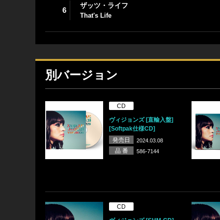
ザッツ・ライフ
6
That's Life
別バージョン
CD
ヴィジョンズ [直輸入盤]
[Softpak仕様CD]
発売日
2024.03.08
品 番
586-7144
CD