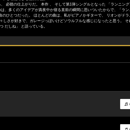
 必聴の仕上がりだ。 本作 、 そして第1弾シングルとなった 「ランニング
たのは、多くのアイデアが真夜中か寝る直前の瞬間に思いついたからで、「ラン
曲のひとつだった。 ほとんどの曲は、私がピアノかギターで、 リオンがドラ
の生々しさが好きで、ガレージっぽいけどソウルフルな感じになったと思う。 そ
つ だしね」 と語っている。