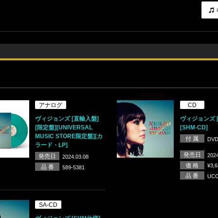
アナログ
CD
ヴィジョンズ [直輸入盤]
ヴィジョンズ 
[限定盤][UNIVERSAL
[SHM-CD]
MUSIC STORE限定盤][カ
付 属
DV
ラード・LP]
発売日
2024
発売日
2024.03.08
価 格
¥3,
品 番
589-5381
品 番
UCC
SA-CD