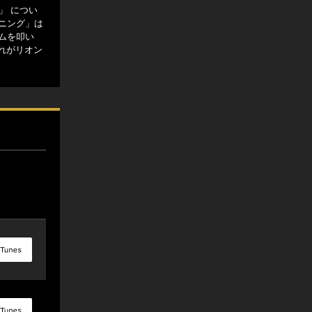
」 につい
ニング」は
ムを叩い
れがリオン