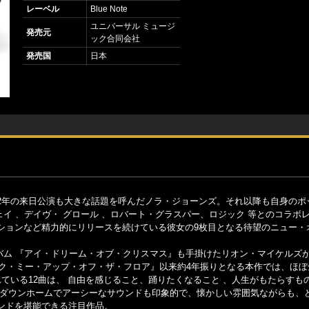
レーベル
Blue Note
ユニバーサル ミュージ
発売元
ック合同会社
発売国
日本
022年の来日公演も大きな話題を呼んだノラ・ジョーンズ。それ以降も自身のポ
出演した レイヴェイ 、デイヴ・ グロール 、ロバート・グラスパー、ロジック 等とのコラ
ションなど精力的にリリースを続けている彼女の9枚目となる待望のニュー・
ルバム 『アイ・ドリーム・オブ・クリスマス』も手掛けたリオン・マイケルズ
ック・ミー・アップ・オフ・ザ・フロア』以来約4年振りとなる本作では、ほ
ている12曲は、 自由を感じること、踊りたくなること 、人生がもたらすも
 ダウンホームでアーシーなサウンドも印象的で、懐かしい雰囲気ながらも、
ンドを堪能できる注目作品。